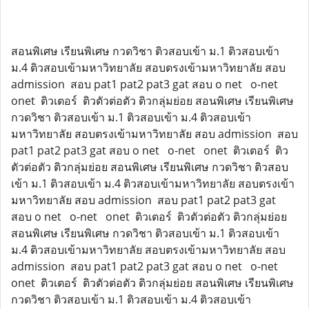
สอนพิเศษ เรียนพิเศษ กวดวิชา ติวสอบเข้า ม.1 ติวสอบเข้า
ม.4 ติวสอบเข้ามหาวิทยาลัย สอบตรงเข้ามหาวิทยาลัย สอบ
admission สอบ pat1 pat2 pat3 gat สอบ o net o-net
onet ติวเตอร์ ติวตัวต่อตัว ติวกลุ่มย่อย สอนพิเศษ เรียนพิเศษ
กวดวิชา ติวสอบเข้า ม.1 ติวสอบเข้า ม.4 ติวสอบเข้า
มหาวิทยาลัย สอบตรงเข้ามหาวิทยาลัย สอบ admission สอบ
pat1 pat2 pat3 gat สอบ o net o-net onet ติวเตอร์ ติว
ตัวต่อตัว ติวกลุ่มย่อย สอนพิเศษ เรียนพิเศษ กวดวิชา ติวสอบ
เข้า ม.1 ติวสอบเข้า ม.4 ติวสอบเข้ามหาวิทยาลัย สอบตรงเข้า
มหาวิทยาลัย สอบ admission สอบ pat1 pat2 pat3 gat
สอบ o net o-net onet ติวเตอร์ ติวตัวต่อตัว ติวกลุ่มย่อย
สอนพิเศษ เรียนพิเศษ กวดวิชา ติวสอบเข้า ม.1 ติวสอบเข้า
ม.4 ติวสอบเข้ามหาวิทยาลัย สอบตรงเข้ามหาวิทยาลัย สอบ
admission สอบ pat1 pat2 pat3 gat สอบ o net o-net
onet ติวเตอร์ ติวตัวต่อตัว ติวกลุ่มย่อย สอนพิเศษ เรียนพิเศษ
กวดวิชา ติวสอบเข้า ม.1 ติวสอบเข้า ม.4 ติวสอบเข้า