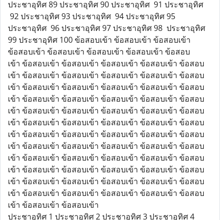
ประชาอุทิศ 89 ประชาอุทิศ 90 ประชาอุทิศ 91 ประชาอุทิศ
92 ประชาอุทิศ 93 ประชาอุทิศ 94 ประชาอุทิศ 95
ประชาอุทิศ 96 ประชาอุทิศ 97 ประชาอุทิศ 98 ประชาอุทิศ
99 ประชาอุทิศ 100 ข้อสอบเข้า ข้อสอบเข้า ข้อสอบเข้า
ข้อสอบเข้า ข้อสอบเข้า ข้อสอบเข้า ข้อสอบเข้า ข้อสอบ
เข้า ข้อสอบเข้า ข้อสอบเข้า ข้อสอบเข้า ข้อสอบเข้า ข้อสอบ
เข้า ข้อสอบเข้า ข้อสอบเข้า ข้อสอบเข้า ข้อสอบเข้า ข้อสอบ
เข้า ข้อสอบเข้า ข้อสอบเข้า ข้อสอบเข้า ข้อสอบเข้า ข้อสอบ
เข้า ข้อสอบเข้า ข้อสอบเข้า ข้อสอบเข้า ข้อสอบเข้า ข้อสอบ
เข้า ข้อสอบเข้า ข้อสอบเข้า ข้อสอบเข้า ข้อสอบเข้า ข้อสอบ
เข้า ข้อสอบเข้า ข้อสอบเข้า ข้อสอบเข้า ข้อสอบเข้า ข้อสอบ
เข้า ข้อสอบเข้า ข้อสอบเข้า ข้อสอบเข้า ข้อสอบเข้า ข้อสอบ
เข้า ข้อสอบเข้า ข้อสอบเข้า ข้อสอบเข้า ข้อสอบเข้า ข้อสอบ
เข้า ข้อสอบเข้า ข้อสอบเข้า ข้อสอบเข้า ข้อสอบเข้า ข้อสอบ
เข้า ข้อสอบเข้า ข้อสอบเข้า ข้อสอบเข้า ข้อสอบเข้า ข้อสอบ
เข้า ข้อสอบเข้า ข้อสอบเข้า ข้อสอบเข้า ข้อสอบเข้า ข้อสอบ
เข้า ข้อสอบเข้า ข้อสอบเข้า ข้อสอบเข้า ข้อสอบเข้า ข้อสอบ
เข้า ข้อสอบเข้า ข้อสอบเข้า
ประชาอุทิศ 1 ประชาอุทิศ 2 ประชาอุทิศ 3 ประชาอุทิศ 4