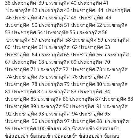
38 ประชาอุทิศ 39 ประชาอุทิศ 40 ประชาอุทิศ 41
ประชาอุทิศ 42 ประชาอุทิศ 43 ประชาอุทิศ 44 ประชาอุทิศ
46 ประชาอุทิศ 47 ประชาอุทิศ 48 ประชาอุทิศ 49
ประชาอุทิศ 50 ประชาอุทิศ 51 ประชาอุทิศ 52 ประชาอุทิศ
53 ประชาอุทิศ 54 ประชาอุทิศ 55 ประชาอุทิศ 56
ประชาอุทิศ 57 ประชาอุทิศ 58 ประชาอุทิศ 59 ประชาอุทิศ
60 ประชาอุทิศ 61 ประชาอุทิศ 62 ประชาอุทิศ 63
ประชาอุทิศ 64 ประชาอุทิศ 65 ประชาอุทิศ 66 ประชาอุทิศ
67 ประชาอุทิศ 68 ประชาอุทิศ 69 ประชาอุทิศ 70
ประชาอุทิศ 71 ประชาอุทิศ 72 ประชาอุทิศ 73 ประชาอุทิศ
74 ประชาอุทิศ 75 ประชาอุทิศ 76 ประชาอุทิศ 77
ประชาอุทิศ 78 ประชาอุทิศ 79 ประชาอุทิศ 80 ประชาอุทิศ
81 ประชาอุทิศ 82 ประชาอุทิศ 83 ประชาอุทิศ 84
ประชาอุทิศ 85 ประชาอุทิศ 86 ประชาอุทิศ 87 ประชาอุทิศ 88
ประชาอุทิศ 89 ประชาอุทิศ 90 ประชาอุทิศ 91 ประชาอุทิศ
92 ประชาอุทิศ 93 ประชาอุทิศ 94 ประชาอุทิศ 95
ประชาอุทิศ 96 ประชาอุทิศ 97 ประชาอุทิศ 98 ประชาอุทิศ
99 ประชาอุทิศ 100 ข้อสอบเข้า ข้อสอบเข้า ข้อสอบเข้า
ข้อสอบเข้า ข้อสอบเข้า ข้อสอบเข้า ข้อสอบเข้า ข้อสอบ