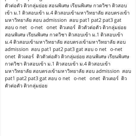
ตัวต่อตัว ติวกลุ่มย่อย สอนพิเศษ เรียนพิเศษ กวดวิชา ติวสอบ
เข้า ม.1 ติวสอบเข้า ม.4 ติวสอบเข้ามหาวิทยาลัย สอบตรงเข้า
มหาวิทยาลัย สอบ admission สอบ pat1 pat2 pat3 gat
สอบ o net o-net onet ติวเตอร์ ติวตัวต่อตัว ติวกลุ่มย่อย
สอนพิเศษ เรียนพิเศษ กวดวิชา ติวสอบเข้า ม.1 ติวสอบเข้า
ม.4 ติวสอบเข้ามหาวิทยาลัย สอบตรงเข้ามหาวิทยาลัย สอบ
admission สอบ pat1 pat2 pat3 gat สอบ o net o-net
onet ติวเตอร์ ติวตัวต่อตัว ติวกลุ่มย่อย สอนพิเศษ เรียนพิเศษ
กวดวิชา ติวสอบเข้า ม.1 ติวสอบเข้า ม.4 ติวสอบเข้า
มหาวิทยาลัย สอบตรงเข้ามหาวิทยาลัย สอบ admission สอบ
pat1 pat2 pat3 gat สอบ o net o-net onet ติวเตอร์ ติว
ตัวต่อตัว ติวกลุ่มย่อย