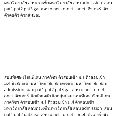
มหาวิทยาลัย สอบตรงเข้ามหาวิทยาลัย สอบ admission สอบ
pat1 pat2 pat3 gat สอบ o net o-net onet ติวเตอร์ ติว
ตัวต่อตัว ติวกลุ่มย่อย
สอนพิเศษ เรียนพิเศษ กวดวิชา ติวสอบเข้า ม.1 ติวสอบเข้า
ม.4 ติวสอบเข้ามหาวิทยาลัย สอบตรงเข้ามหาวิทยาลัย สอบ
admission สอบ pat1 pat2 pat3 gat สอบ o net o-net
onet ติวเตอร์ ติวตัวต่อตัว ติวกลุ่มย่อย สอนพิเศษ เรียนพิเศษ
กวดวิชา ติวสอบเข้า ม.1 ติวสอบเข้า ม.4 ติวสอบเข้า
มหาวิทยาลัย สอบตรงเข้ามหาวิทยาลัย สอบ admission สอบ
pat1 pat2 pat3 gat สอบ o net o-net onet ติวเตอร์ ติว