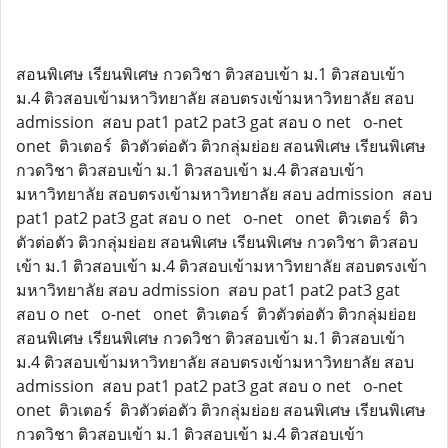
สอนพิเศษ เรียนพิเศษ กวดวิชา ติวสอบเข้า ม.1 ติวสอบเข้า
ม.4 ติวสอบเข้ามหาวิทยาลัย สอบตรงเข้ามหาวิทยาลัย สอบ
admission สอบ pat1 pat2 pat3 gat สอบ o net o-net
onet ติวเตอร์ ติวตัวต่อตัว ติวกลุ่มย่อย สอนพิเศษ เรียนพิเศษ
กวดวิชา ติวสอบเข้า ม.1 ติวสอบเข้า ม.4 ติวสอบเข้า
มหาวิทยาลัย สอบตรงเข้ามหาวิทยาลัย สอบ admission สอบ
pat1 pat2 pat3 gat สอบ o net o-net onet ติวเตอร์ ติว
ตัวต่อตัว ติวกลุ่มย่อย สอนพิเศษ เรียนพิเศษ กวดวิชา ติวสอบ
เข้า ม.1 ติวสอบเข้า ม.4 ติวสอบเข้ามหาวิทยาลัย สอบตรงเข้า
มหาวิทยาลัย สอบ admission สอบ pat1 pat2 pat3 gat
สอบ o net o-net onet ติวเตอร์ ติวตัวต่อตัว ติวกลุ่มย่อย
สอนพิเศษ เรียนพิเศษ กวดวิชา ติวสอบเข้า ม.1 ติวสอบเข้า
ม.4 ติวสอบเข้ามหาวิทยาลัย สอบตรงเข้ามหาวิทยาลัย สอบ
admission สอบ pat1 pat2 pat3 gat สอบ o net o-net
onet ติวเตอร์ ติวตัวต่อตัว ติวกลุ่มย่อย สอนพิเศษ เรียนพิเศษ
กวดวิชา ติวสอบเข้า ม.1 ติวสอบเข้า ม.4 ติวสอบเข้า