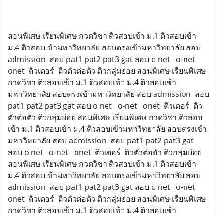
สอนพิเศษ เรียนพิเศษ กวดวิชา ติวสอบเข้า ม.1 ติวสอบเข้า
ม.4 ติวสอบเข้ามหาวิทยาลัย สอบตรงเข้ามหาวิทยาลัย สอบ
admission สอบ pat1 pat2 pat3 gat สอบ o net o-net
onet ติวเตอร์ ติวตัวต่อตัว ติวกลุ่มย่อย สอนพิเศษ เรียนพิเศษ
กวดวิชา ติวสอบเข้า ม.1 ติวสอบเข้า ม.4 ติวสอบเข้า
มหาวิทยาลัย สอบตรงเข้ามหาวิทยาลัย สอบ admission สอบ
pat1 pat2 pat3 gat สอบ o net o-net onet ติวเตอร์ ติว
ตัวต่อตัว ติวกลุ่มย่อย สอนพิเศษ เรียนพิเศษ กวดวิชา ติวสอบ
เข้า ม.1 ติวสอบเข้า ม.4 ติวสอบเข้ามหาวิทยาลัย สอบตรงเข้า
มหาวิทยาลัย สอบ admission สอบ pat1 pat2 pat3 gat
สอบ o net o-net onet ติวเตอร์ ติวตัวต่อตัว ติวกลุ่มย่อย
สอนพิเศษ เรียนพิเศษ กวดวิชา ติวสอบเข้า ม.1 ติวสอบเข้า
ม.4 ติวสอบเข้ามหาวิทยาลัย สอบตรงเข้ามหาวิทยาลัย สอบ
admission สอบ pat1 pat2 pat3 gat สอบ o net o-net
onet ติวเตอร์ ติวตัวต่อตัว ติวกลุ่มย่อย สอนพิเศษ เรียนพิเศษ
กวดวิชา ติวสอบเข้า ม.1 ติวสอบเข้า ม.4 ติวสอบเข้า