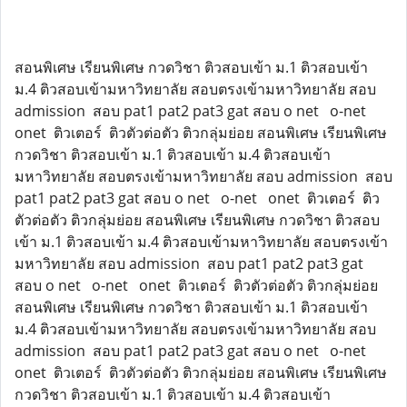
สอนพิเศษ เรียนพิเศษ กวดวิชา ติวสอบเข้า ม.1 ติวสอบเข้า
ม.4 ติวสอบเข้ามหาวิทยาลัย สอบตรงเข้ามหาวิทยาลัย สอบ
admission สอบ pat1 pat2 pat3 gat สอบ o net o-net
onet ติวเตอร์ ติวตัวต่อตัว ติวกลุ่มย่อย สอนพิเศษ เรียนพิเศษ
กวดวิชา ติวสอบเข้า ม.1 ติวสอบเข้า ม.4 ติวสอบเข้า
มหาวิทยาลัย สอบตรงเข้ามหาวิทยาลัย สอบ admission สอบ
pat1 pat2 pat3 gat สอบ o net o-net onet ติวเตอร์ ติว
ตัวต่อตัว ติวกลุ่มย่อย สอนพิเศษ เรียนพิเศษ กวดวิชา ติวสอบ
เข้า ม.1 ติวสอบเข้า ม.4 ติวสอบเข้ามหาวิทยาลัย สอบตรงเข้า
มหาวิทยาลัย สอบ admission สอบ pat1 pat2 pat3 gat
สอบ o net o-net onet ติวเตอร์ ติวตัวต่อตัว ติวกลุ่มย่อย
สอนพิเศษ เรียนพิเศษ กวดวิชา ติวสอบเข้า ม.1 ติวสอบเข้า
ม.4 ติวสอบเข้ามหาวิทยาลัย สอบตรงเข้ามหาวิทยาลัย สอบ
admission สอบ pat1 pat2 pat3 gat สอบ o net o-net
onet ติวเตอร์ ติวตัวต่อตัว ติวกลุ่มย่อย สอนพิเศษ เรียนพิเศษ
กวดวิชา ติวสอบเข้า ม.1 ติวสอบเข้า ม.4 ติวสอบเข้า