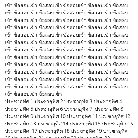
เข้า ข้อสอบเข้า ข้อสอบเข้า ข้อสอบเข้า ข้อสอบเข้า ข้อสอบ
เข้า ข้อสอบเข้า ข้อสอบเข้า ข้อสอบเข้า ข้อสอบเข้า ข้อสอบ
เข้า ข้อสอบเข้า ข้อสอบเข้า ข้อสอบเข้า ข้อสอบเข้า ข้อสอบ
เข้า ข้อสอบเข้า ข้อสอบเข้า ข้อสอบเข้า ข้อสอบเข้า ข้อสอบ
เข้า ข้อสอบเข้า ข้อสอบเข้า ข้อสอบเข้า ข้อสอบเข้า ข้อสอบ
เข้า ข้อสอบเข้า ข้อสอบเข้า ข้อสอบเข้า ข้อสอบเข้า ข้อสอบ
เข้า ข้อสอบเข้า ข้อสอบเข้า ข้อสอบเข้า ข้อสอบเข้า ข้อสอบ
เข้า ข้อสอบเข้า ข้อสอบเข้า ข้อสอบเข้า ข้อสอบเข้า ข้อสอบ
เข้า ข้อสอบเข้า ข้อสอบเข้า ข้อสอบเข้า ข้อสอบเข้า ข้อสอบ
เข้า ข้อสอบเข้า ข้อสอบเข้า ข้อสอบเข้า ข้อสอบเข้า ข้อสอบ
เข้า ข้อสอบเข้า ข้อสอบเข้า ข้อสอบเข้า ข้อสอบเข้า ข้อสอบ
เข้า ข้อสอบเข้า ข้อสอบเข้า ข้อสอบเข้า ข้อสอบเข้า ข้อสอบ
เข้า ข้อสอบเข้า ข้อสอบเข้า
ประชาอุทิศ 1 ประชาอุทิศ 2 ประชาอุทิศ 3 ประชาอุทิศ 4
ประชาอุทิศ 5 ประชาอุทิศ 6 ประชาอุทิศ 7 ประชาอุทิศ 8
ประชาอุทิศ 9 ประชาอุทิศ 10 ประชาอุทิศ 11 ประชาอุทิศ 12
ประชาอุทิศ 13 ประชาอุทิศ 14 ประชาอุทิศ 15 ประชาอุทิศ 16
ประชาอุทิศ 17 ประชาอุทิศ 18 ประชาอุทิศ 19 ประชาอุทิศ