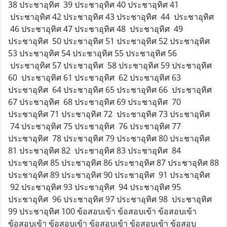
38 ประชาอุทิศ 39 ประชาอุทิศ 40 ประชาอุทิศ 41
ประชาอุทิศ 42 ประชาอุทิศ 43 ประชาอุทิศ 44 ประชาอุทิศ
46 ประชาอุทิศ 47 ประชาอุทิศ 48 ประชาอุทิศ 49
ประชาอุทิศ 50 ประชาอุทิศ 51 ประชาอุทิศ 52 ประชาอุทิศ
53 ประชาอุทิศ 54 ประชาอุทิศ 55 ประชาอุทิศ 56
ประชาอุทิศ 57 ประชาอุทิศ 58 ประชาอุทิศ 59 ประชาอุทิศ
60 ประชาอุทิศ 61 ประชาอุทิศ 62 ประชาอุทิศ 63
ประชาอุทิศ 64 ประชาอุทิศ 65 ประชาอุทิศ 66 ประชาอุทิศ
67 ประชาอุทิศ 68 ประชาอุทิศ 69 ประชาอุทิศ 70
ประชาอุทิศ 71 ประชาอุทิศ 72 ประชาอุทิศ 73 ประชาอุทิศ
74 ประชาอุทิศ 75 ประชาอุทิศ 76 ประชาอุทิศ 77
ประชาอุทิศ 78 ประชาอุทิศ 79 ประชาอุทิศ 80 ประชาอุทิศ
81 ประชาอุทิศ 82 ประชาอุทิศ 83 ประชาอุทิศ 84
ประชาอุทิศ 85 ประชาอุทิศ 86 ประชาอุทิศ 87 ประชาอุทิศ 88
ประชาอุทิศ 89 ประชาอุทิศ 90 ประชาอุทิศ 91 ประชาอุทิศ
92 ประชาอุทิศ 93 ประชาอุทิศ 94 ประชาอุทิศ 95
ประชาอุทิศ 96 ประชาอุทิศ 97 ประชาอุทิศ 98 ประชาอุทิศ
99 ประชาอุทิศ 100 ข้อสอบเข้า ข้อสอบเข้า ข้อสอบเข้า
ข้อสอบเข้า ข้อสอบเข้า ข้อสอบเข้า ข้อสอบเข้า ข้อสอบ