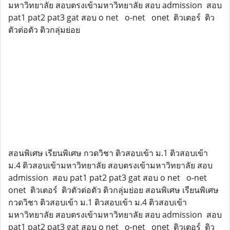
มหาวิทยาลัย สอบตรงเข้ามหาวิทยาลัย สอบ admission สอบ
pat1 pat2 pat3 gat สอบ o net o-net onet ติวเตอร์ ติว
ตัวต่อตัว ติวกลุ่มย่อย
สอนพิเศษ เรียนพิเศษ กวดวิชา ติวสอบเข้า ม.1 ติวสอบเข้า
ม.4 ติวสอบเข้ามหาวิทยาลัย สอบตรงเข้ามหาวิทยาลัย สอบ
admission สอบ pat1 pat2 pat3 gat สอบ o net o-net
onet ติวเตอร์ ติวตัวต่อตัว ติวกลุ่มย่อย สอนพิเศษ เรียนพิเศษ
กวดวิชา ติวสอบเข้า ม.1 ติวสอบเข้า ม.4 ติวสอบเข้า
มหาวิทยาลัย สอบตรงเข้ามหาวิทยาลัย สอบ admission สอบ
pat1 pat2 pat3 gat สอบ o net o-net onet ติวเตอร์ ติว