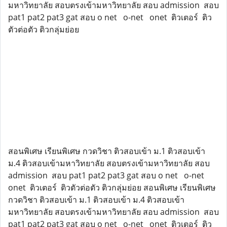
มหาวิทยาลัย สอบตรงเข้ามหาวิทยาลัย สอบ admission สอบ
pat1 pat2 pat3 gat สอบ o net o-net onet ติวเตอร์ ติว
ตัวต่อตัว ติวกลุ่มย่อย
สอนพิเศษ เรียนพิเศษ กวดวิชา ติวสอบเข้า ม.1 ติวสอบเข้า
ม.4 ติวสอบเข้ามหาวิทยาลัย สอบตรงเข้ามหาวิทยาลัย สอบ
admission สอบ pat1 pat2 pat3 gat สอบ o net o-net
onet ติวเตอร์ ติวตัวต่อตัว ติวกลุ่มย่อย สอนพิเศษ เรียนพิเศษ
กวดวิชา ติวสอบเข้า ม.1 ติวสอบเข้า ม.4 ติวสอบเข้า
มหาวิทยาลัย สอบตรงเข้ามหาวิทยาลัย สอบ admission สอบ
pat1 pat2 pat3 gat สอบ o net o-net onet ติวเตอร์ ติว