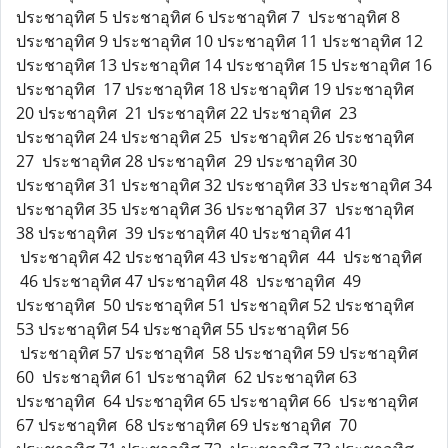
ประชาอุทิศ 5 ประชาอุทิศ 6 ประชาอุทิศ 7 ประชาอุทิศ 8
ประชาอุทิศ 9 ประชาอุทิศ 10 ประชาอุทิศ 11 ประชาอุทิศ 12
ประชาอุทิศ 13 ประชาอุทิศ 14 ประชาอุทิศ 15 ประชาอุทิศ 16
ประชาอุทิศ 17 ประชาอุทิศ 18 ประชาอุทิศ 19 ประชาอุทิศ
20 ประชาอุทิศ 21 ประชาอุทิศ 22 ประชาอุทิศ 23
ประชาอุทิศ 24 ประชาอุทิศ 25 ประชาอุทิศ 26 ประชาอุทิศ
27 ประชาอุทิศ 28 ประชาอุทิศ 29 ประชาอุทิศ 30
ประชาอุทิศ 31 ประชาอุทิศ 32 ประชาอุทิศ 33 ประชาอุทิศ 34
ประชาอุทิศ 35 ประชาอุทิศ 36 ประชาอุทิศ 37 ประชาอุทิศ
38 ประชาอุทิศ 39 ประชาอุทิศ 40 ประชาอุทิศ 41
ประชาอุทิศ 42 ประชาอุทิศ 43 ประชาอุทิศ 44 ประชาอุทิศ
46 ประชาอุทิศ 47 ประชาอุทิศ 48 ประชาอุทิศ 49
ประชาอุทิศ 50 ประชาอุทิศ 51 ประชาอุทิศ 52 ประชาอุทิศ
53 ประชาอุทิศ 54 ประชาอุทิศ 55 ประชาอุทิศ 56
ประชาอุทิศ 57 ประชาอุทิศ 58 ประชาอุทิศ 59 ประชาอุทิศ
60 ประชาอุทิศ 61 ประชาอุทิศ 62 ประชาอุทิศ 63
ประชาอุทิศ 64 ประชาอุทิศ 65 ประชาอุทิศ 66 ประชาอุทิศ
67 ประชาอุทิศ 68 ประชาอุทิศ 69 ประชาอุทิศ 70