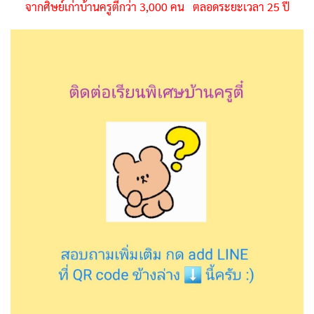
จากศิษย์เก่าบ้านครูตี๋กว่า 3,000 คน ตลอดระยะเวลา 25 ปี