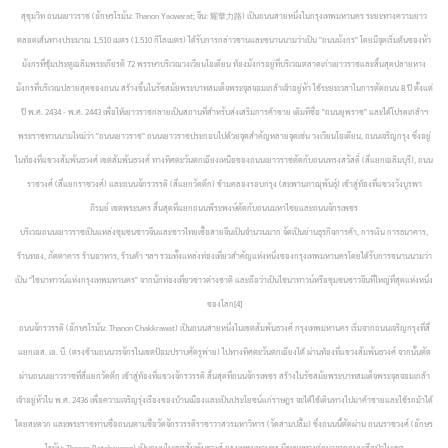
สุขุมวิท
ถนนเยาวราช (อักษรโรมัน: Thanon Yaowarat; จีน: 耀華力路) เป็นถนนสายหนึ่งในกรุงเทพมหานคร ระยะทางความยาว
ตลอดเส้นทางประมาณ 1,510 เมตร (1.510 กิโลเมตร) ได้รับการกล่าวขานและขนานนามว่าเป็น "ถนนมังกร" โดยมีจุดเริ่มต้นของหัว
มังกรที่ซุ้มประตูเฉลิมพระเกียรติ 72 พรรษาบริเวณวงเวียนโอเดียน ท้องมังกรอยู่ที่บริเวณตลาดเก่าเยาวราชและสิ้นสุดปลายหาง
มังกรที่บริเวณปลายสุดของถนน สร้างขึ้นในรัชสมัยพระบาทสมเด็จพระจุลจอมเกล้าเจ้าอยู่หัว ใช้ระยะเวลาในการตัดถนน 8 ปี ตั้งแต่
ปี พ.ศ. 2434 - พ.ศ. 2443 เพื่อให้เยาวราชกลายเป็นสถานที่สำหรับส่งเสริมการค้าขาย เดิมทีชื่อ "ถนนยุพราช" และได้โปรดเกล้าฯ
พระราชทานนามใหม่ว่า "ถนนเยาวราช" ถนนเยาวราชประกอบไปด้วยจุดสำคัญหลายจุดเช่น วงเวียนโอเดียน, ถนนเจริญกรุง ซึ่งอยู่
ในท้องที่แขวงสัมพันธวงศ์ เขตสัมพันธวงศ์ ทางทิศตะวันตกเฉียงเหนือของถนนเยาวราชตัดกับถนนทรงสวัสดิ์ (สี่แยกเฉลิมบุรี), ถนน
ราชวงศ์ (สี่แยกราชวงศ์) และถนนจักรวรรดิ (สี่แยกวัดตึก) ข้ามคลองรอบกรุง (สะพานภาณุพันธุ์) เข้าสู่ท้องที่แขวงวังบูรพา
ภิรมย์ เขตพระนคร สิ้นสุดที่แยกถนนพีระพงษ์ตัดกับถนนมหาไชยและถนนจักรเพชร
บริเวณถนนเยาวราชเป็นแหล่งชุมชนชาวจีนและชาวไทยเชื้อสายจีนเป็นจำนวนมาก จัดเป็นย่านธุรกิจการค้า, การเงิน การธนาคาร,
ร้านทอง, ภัตตาคาร ร้านอาหาร, ร้านค้า ฯลฯ รวมทั้งแหล่งท่องเที่ยวสำคัญแห่งหนึ่งของกรุงเทพมหานครโดยได้รับการขนานนามว่า
เป็น "ไชนาทาวน์แห่งกรุงเทพมหานคร" จากนักท่องเที่ยวชาวต่างชาติ และถือว่าเป็นไชนาทาวน์หรือชุมชนชาวจีนที่ใหญ่ที่สุดแห่งหนึ่ง
ของโลก[4]
ถนนจักรวรรดิ (อักษรโรมัน: Thanon Chakkrawat) เป็นถนนสายหนึ่งในเขตสัมพันธวงศ์ กรุงเทพมหานคร เริ่มจากถนนเจริญกรุงที่สี่
แยกเอส. เอ. บี. (ตรงข้ามถนนวรจักรในเขตป้อมปราบศัตรูพ่าย) ไปทางทิศตะวันตกเฉียงใต้ ผ่านท้องที่แขวงสัมพันธวงศ์ จากนั้นตัด
ผ่านถนนเยาวราชที่สี่แยกวัดตึก เข้าสู่ท้องที่แขวงจักรวรรดิ สิ้นสุดที่ถนนจักรเพชร สร้างในรัชสมัยพระบาทสมเด็จพระจุลจอมเกล้า
เจ้าอยู่หัวใน พ.ศ. 2436 เพื่อความเจริญรุ่งเรืองของบ้านเมืองและเป็นประโยชน์แก่ราษฎร จะได้ใช้เดินทางไปมาค้าขายและใช้รถม้าได้
โดยสะดวก และพระราชทานชื่อถนนตามชื่อวัดจักรวรรดิราชาวาสวรมหาวิหาร (วัดสามปลื้ม) ซึ่งถนนนี้ตัดผ่าน
ถนนราชวงศ์ (อักษร
โรมัน: Thanon Ratchawong) เป็นถนนในเขตสัมพันธวงศ์ กรุงเทพมหานคร มีระยะทางต่อมาจากถนนเสือป่าในเขต