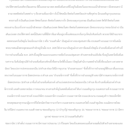
ประวัติศาสตร์และศิลปวัฒนธรรม ที่ตั้งและอาณาเขต เขตสัมพันธวงศ์ตั้งอยู่ริมฝั่งตะวันออกของแม่น้ำเจ้าพระยา (ฝั่งพระนคร) มี
อาณาเขตติดต่อกับเขตต่าง ๆ เรียงตามเข็มนาฬิกา ดังนี้ ทิศเหนือ ติดต่อกับเขตป้อมปราบศัตรูพ่าย มีถนนเจริญกรุงและถนน
พระรามที่ 4 เป็นเส้นแบ่งเขต ทิศตะวันออก ติดต่อกับเขตบางรัก มีคลองผดุงกรุงเกษม เป็นเส้นแบ่งเขต ทิศใต้ ติดต่อกับเขต
คลองสาน มีแนวกึ่งกลางแม่น้ำเจ้าพระยา เป็นเส้นแบ่งเขต ทิศตะวันตก ติดต่อกับเขตพระนคร มีคลองรอบกรุง (คลองโอ่งอ่าง) เป็น
เส้นแบ่งเขต ประวัติศาสตร์ เขตนี้เป็นสถานที่ที่มีชาวจีนอาศัยอยู่มาตั้งแต่ตอนแรกเริ่มกรุงรัตนโกสินทร์แล้ว พวกเขาได้ย้ายมาจาก
เขตพระนครในปัจจุบัน โดยมีถนนวานิช 1 หรือ "ถนนสำเพ็ง" เป็นศูนย์กลางของชุมชนชาวจีน จวบจนสร้างถนนเยาวราชในสมัย
พระบาทสมเด็จพระจุลจอมเกล้าเจ้าอยู่หัวเมื่อ พ.ศ. 2435 ได้กลายมาเป็นศูนย์กลางชาวจีนจนถึงปัจจุบัน อำเภอสัมพันธวงศ์ สร้างที่
ว่าการอำเภอขึ้นเมื่อ พ.ศ. 2475 ตั้งอยู่ที่สามแยกถนนทรงวาดตัดกับถนนปทุมคงคา ตำบลศาลเจ้าแม่ทับทิม ซึ่งอยู่ในเขตวัดสัมพันธ
วงศาราม จึงสันนิษฐานได้ว่าอำเภอสัมพันธวงศ์คงตั้งชื่อตามวัดที่ตั้งนั่นเอง (ปัจจุบันสำนักงานเขตย้ายไปตั้งที่ถนนโยธา แขวงตลาด
น้อย) โดยแบ่งการปกครองออกเป็น 14 ตำบล ต่อมาได้มีการยุบรวม "อำเภอสามแยก" ซึ่งตั้งที่ว่าการอำเภออยู่ที่ตึกแถวสี่แยกถนน
ทรงวาดกับถนนเยาวราช มีเขตปกครอง 6 ตำบล และ "อำเภอจักรวรรดิ" ซึ่งตั้งที่ว่าการอำเภออยู่ข้างสถานีตำรวจนครบาลจักรวรรดิ
มีเขตปกครอง 18 ตำบล มาขึ้นกับอำเภอสัมพันธวงศ์ แล้วแบ่งเขตปกครองใหม่ออกเป็น 3 ตำบล คือ ตำบลสัมพันธวงศ์ ตำบล
จักรวรรดิ และตำบลตลาดน้อย
การคมนาคม ทางสายสำคัญในเขตสัมพันธวงศ์ ได้แก่ ถนนเจริญกรุง ถนนพระรามที่ 4 ถนนเยาวราช
ถนนจักรวรรดิ ถนนราชวงศ์ ถนนบริพัตร ถนนมหาจักร ถนนมังกร ถนนเยาวพานิช ถนนแปลงนาม ถนนผดุงด้าว (ซอยเท็กซัส)
พระพุทธมหาสุวรรณปฏิมากรที่วัดไตรมิตรวิทยารามวรวิหาร ถนนพาดสาย ถนนทรงสวัสดิ์ ถนนลำพูนไชย ถนนมิตรภาพไทย-
จีน (ตรีมิตร) ถนนทรงวาด ถนนข้าวหลาม ซอยเจริญกรุง 12 (บำรุงรัฐ) ซอยเจริญกรุง 16 / ซอยเยาวราช 6 / ซอยเยาวราช 11 (อิศรา
นุภาพ) ซอยเยาวราช 23 (ถนนเสริมสินค้า)
ซอยวานิช 1 (สำเพ็ง) ถนนเยาวราช มีความยาวประมาณ 1.5 กิโลเมตร โดยเกือบตลอดถนนทั้งสายจะเต็มไปด้วยร้านขายทองและ