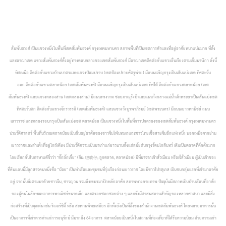
สัมพันธวงศ์ เป็นแขวงหนึ่งในพื้นที่เขตสัมพันธวงศ์ กรุงเทพมหานคร สภาพพื้นที่เป็นเขตการค้าและที่อยู่อาศัยหนาแน่นมาก ที่ตั้ง
และอาณาเขต แขวงสัมพันธวงศ์ตั้งอยู่ทางตอนกลางของเขตสัมพันธวงศ์ มีอาณาเขตติดต่อกับแขวงอื่นเรียงตามเข็มนาฬิกา ดังนี้
ทิศเหนือ ติดต่อกับแขวงบ้านบาตรและแขวงป้อมปราบ (เขตป้อมปราบศัตรูพ่าย) มีถนนเจริญกรุงเป็นเส้นแบ่งเขต ทิศตะวัน
ออก ติดต่อกับแขวงตลาดน้อย (เขตสัมพันธวงศ์) มีถนนเจริญกรุงเป็นเส้นแบ่งเขต ทิศใต้ ติดต่อกับแขวงตลาดน้อย (เขต
สัมพันธวงศ์) และแขวงคลองสาน (เขตคลองสาน) มีถนนทรงวาด ซอยภาณุรังษี และแนวกึ่งกลางแม่น้ำเจ้าพระยาเป็นเส้นแบ่งเขต
ทิศตะวันตก ติดต่อกับแขวงจักรวรรดิ (เขตสัมพันธวงศ์) และแขวงวังบูรพาภิรมย์ (เขตพระนคร) มีถนนเยาวพานิชย์ ถนน
เยาวราช และคลองรอบกรุงเป็นเส้นแบ่งเขต
ตลาดน้อย เป็นแขวงหนึ่งในพื้นที่การปกครองของเขตสัมพันธวงศ์ กรุงเทพมหานคร
ประวัติศาสตร์ พื้นที่บริเวณตลาดน้อยเป็นถิ่นอยู่อาศัยของชาวจีนโพ้นทะเลและชาวไทยเชื้อสายจีนอีกแห่งหนึ่ง นอกเหนือจากย่าน
เยาวราชและสำเพ็งที่อยู่ใกล้เคียง มีประวัติความเป็นมาเก่าแก่ยาวนานตั้งแต่สมัยต้นกรุงรัตนโกสินทร์ เดิมเป็นตลาดที่คึกคักมาก
โดยเรียกกันในภาษาแต้จิ๋วว่า "ตั๊กลักเกี้ย" (จีน: 噠叻仔; ลูกตลาด, ตลาดน้อย) มีที่มาจากเจ้าสัวเนียม หรือเจ๊สัวเนียม ผู้เป็นเจ้าของ
ที่ดินแถบนี้มีลูกสาวคนหนึ่งชื่อ "น้อย" เป็นท่าเรือและชุมชนที่รุ่งเรืองก่อนเยาวราช โดยมีชาวโปรตุเกส เป็นชนกลุ่มแรกที่เข้ามาอาศัย
อยู่ จากนั้นจึงตามมาด้วยชาวจีน, ชาวญวน รวมถึงเขมรมาปักหลักอาศัย สภาพทางกายภาพ ปัจจุบันมีสภาพเป็นบ้านเรือนที่อาศัย
ของผู้คนในลักษณะอาคารพาณิชย์ขนาดเล็ก และตรอกซอกซอยต่าง ๆ และยังมีศาสนสถานสำคัญของหลายศาสนา และมีสิ่ง
ก่อสร้างที่เป็นจุดเด่น เช่น ริเวอร์ซิตี้ หรือ สะพานพิทยเสถียร อีกทั้งยังเป็นที่ตั้งของสำนักงานเขตสัมพันธวงศ์ โดยหลายอาคารนั้น
เป็นอาคารที่เก่าควรค่าแก่การอนุรักษ์ มีมากถึง 64 อาคาร ตลาดน้อยเป็นหนึ่งในสถานที่ท่องเที่ยวที่ได้รับความนิยม ด้วยความเก่า