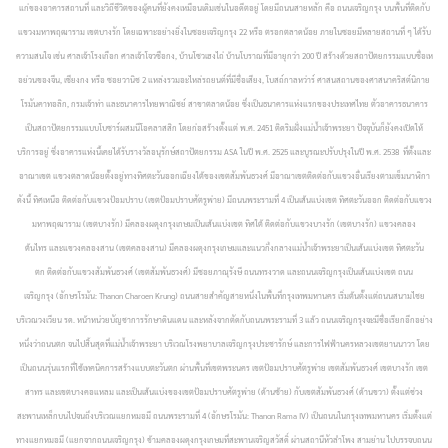
แก่ของอาคารสถานที่ และวิถีชีวิตของผู้คนที่ยังคงเหมือนเดิมเช่นในอดีตอยู่ โดยมีถนนสายหลัก คือ ถนนเจริญกรุง บนพื้นที่ติดกับ
แขวงมหาพฤฒาราม เขตบางรัก โดยเฉพาะอย่างยิ่งในซอยเจริญกรุง 22 หรือ ตรอกตลาดน้อย ภายในซอยมีหลายสถานที่ ๆ ได้รับ
ความสนใจ เช่น ศาลเจ้าโรงเกือก ศาลเจ้าโจวซือกง, บ้านโซวเฮงไถ่ บ้านโบราณที่มีอายุกว่า 200 ปี สร้างด้วยสถาปัตยกรรมแบบซื่อเห
อย่วนของจีน, เซียงกง หรือ ซอยวานิช 2 แหล่งรวมอะไหล่รถยนต์ที่มีชื่อเสียง, โบสถ์กาลหว่าร์ ศาสนสถานของศาสนาคริสต์นิกาย
โรมันคาทอลิก, กรมเจ้าท่า และธนาคารไทยพาณิชย์ สาขาตลาดน้อย ซึ่งเป็นธนาคารแห่งแรกของประเทศไทย ตัวอาคารธนาคาร
เป็นสถาปัตยกรรมแบบโบซาร์ผสมนีโอคลาสสิก โดยก่อสร้างตั้งแต่ พ.ศ. 2451 ติดริมฝั่งแม่น้ำเจ้าพระยา ปัจจุบันก็ยังคงเปิดให้
บริการอยู่ ซึ่งอาคารแห่งนี้เคยได้รับรางวัลอนุรักษ์สถาปัตยกรรม ASA ในปี พ.ศ. 2525 และบูรณะปรับปรุงในปี พ.ศ. 2538 ที่ตั้งและ
อาณาเขต แขวงตลาดน้อยตั้งอยู่ทางทิศตะวันออกเฉียงใต้ของเขตสัมพันธวงศ์ มีอาณาเขตติดต่อกับแขวงอื่นเรียงตามเข็มนาฬิกา
ดังนี้ ทิศเหนือ ติดต่อกับแขวงป้อมปราบ (เขตป้อมปราบศัตรูพ่าย) มีถนนพระรามที่ 4 เป็นเส้นแบ่งเขต ทิศตะวันออก ติดต่อกับแขวง
มหาพฤฒาราม (เขตบางรัก) มีคลองผดุงกรุงเกษมเป็นเส้นแบ่งเขต ทิศใต้ ติดต่อกับแขวงบางรัก (เขตบางรัก) แขวงคลอง
ต้นไทร และแขวงคลองสาน (เขตคลองสาน) มีคลองผดุงกรุงเกษมและแนวกึ่งกลางแม่น้ำเจ้าพระยาเป็นเส้นแบ่งเขต ทิศตะวัน
ตก ติดต่อกับแขวงสัมพันธวงศ์ (เขตสัมพันธวงศ์) มีซอยภาณุรังษี ถนนทรงวาด และถนนเจริญกรุงเป็นเส้นแบ่งเขต
ถนน
เจริญกรุง (อักษรโรมัน: Thanon Charoen Krung) ถนนสายสำคัญสายหนึ่งในพื้นที่กรุงเทพมหานคร เริ่มต้นตั้งแต่ถนนสนามไชย
บริเวณวงเวียน รด. หน้าหน่วยบัญชาการรักษาดินแดน และหลังจากตัดกับถนนพระรามที่ 3 แล้ว ถนนเจริญกรุงจะมีชื่อเรียกอีกอย่าง
หนึ่งว่าถนนตก จนไปสิ้นสุดที่แม่น้ำเจ้าพระยา บริเวณโรงพยาบาลเจริญกรุงประชารักษ์ และการไฟฟ้านครหลวงเขตยานนาวา โดย
เป็นถนนรุ่นแรกที่ใช้เทคนิคการสร้างแบบตะวันตก ผ่านพื้นที่เขตพระนคร เขตป้อมปราบศัตรูพ่าย เขตสัมพันธวงศ์ เขตบางรัก เขต
สาทร และเขตบางคอแหลม และเป็นเส้นแบ่งของเขตป้อมปราบศัตรูพ่าย (ด้านซ้าย) กับเขตสัมพันธวงศ์ (ด้านขวา) ตั้งแต่ช่วง
สะพานเหล็กบนไปจนถึงบริเวณแยกหมอมี
ถนนพระรามที่ 4 (อักษรโรมัน: Thanon Rama IV) เป็นถนนในกรุงเทพมหานคร เริ่มตั้งแต่
ทางแยกหมอมี (แยกจากถนนเจริญกรุง) ข้ามคลองผดุงกรุงเกษมที่สะพานเจริญสวัสดิ์ ผ่านสถานีหัวลำโพง สามย่าน ไปบรรจบถนน