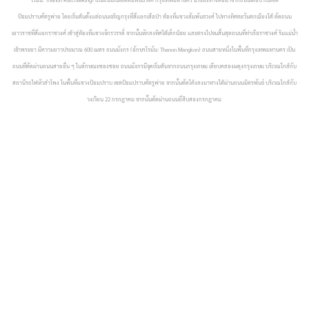
ป้อมปราบศัตรูพ่าย โดยเริ่มต้นตั้งแต่ถนนเจริญกรุงที่สี่แยกเสือป่า ท้องที่แขวงสัมพันธวงศ์ ไปทางทิศตะวันตกเฉียงใต้ ตัดถนน
เยาวราชที่สี่แยกราชวงศ์ เข้าสู่ท้องที่แขวงจักรวรรดิ์ จากนั้นหักลงทิศใต้เล็กน้อย และตรงไปจนสิ้นสุดถนนที่ท่าเรือราชวงศ์ ริมแม่น้ำ
เจ้าพระยา มีความยาวประมาณ 600 เมตร
ถนนมังกร (อักษรโรมัน: Thanon Mangkon) ถนนสายหนึ่งในพื้นที่กรุงเทพมหานคร เป็น
ถนนที่ตัดผ่านถนนสายอื่น ๆ ในลักษณะของซอย ถนนมังกรมีจุดเริ่มต้นจากถนนกรุงเกษม เลียบคลองผดุงกรุงเกษม บริเวณใกล้กับ
สถานีรถไฟหัวลำโพง ในพื้นที่แขวงป้อมปราบ เขตป้อมปราบศัตรูพ่าย จากนั้นตัดโค้งลงมาทางใต้ผ่านถนนมิตรพันธ์ บริเวณใกล้กับ
วงเวียน 22 กรกฎาคม จากนั้นตัดผ่านถนนยี่สิบสองกรกฎาคม