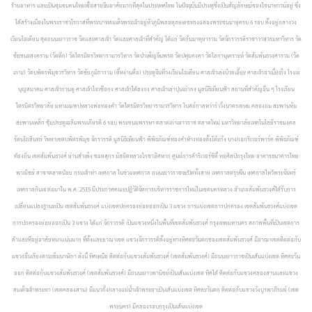
ร้านอาหาร และเป็นชุมชนคนไทยเชื้อสายจีนอาศัยมากที่สุดในประเทศไทย ในปัจจุบันมีประตูซึ่งเป็นสัญลักษณ์ของไชนาทาวน์อยู่ ซึ่ง
ได้สร้างเนื่องในพระราชวโรกาสที่พระบาทสมเด็จพระเจ้าอยู่หัวภูมิพลอดุลยเดชทรงฉลองพระชนมายุครบ 6 รอบ ตั้งอยู่กลางวง
เวียนโอเดียน สุดถนนเยาวราช วัดและศาลเจ้า วัดและศาลเจ้าที่สำคัญ ได้แก่ วัดกันมาตุยาราม วัดจักรวรรดิราชาวาสวรมหาวิหาร วัด
ชัยชนะสงคราม (วัดตึก) วัดไตรมิตรวิทยารามวรวิหาร วัดบำเพ็ญจีนพรต วัดปทุมคงคา วัดโลกานุเคราะห์ วัดสัมพันธวงศาราม (วัด
เกาะ) วัดบพิตรพิมุขวรวิหาร วัดชัยภูมิการาม (ตี๊หง่านตื่อ) ประตูจีนที่วงเวียนโอเดียน ศาลเจ้าเล่งบ๊วยเอี๊ยะ ศาลเจ้าอาเนี้ยเก็ง โรงเจ
บุญสมาคม ศาลเจ้ากวนอู ศาลเจ้าโจวซือกง ศาลเจ้าไต้ฮงกง ศาลเจ้าเล่าปุนเถ่ากง มูลนิธิเทียนฟ้า
สถานที่สำคัญอื่น ๆ โรงเรียน
ไตรมิตรวิทยาลัย มหามณฑปหลวงพ่อทองคำ วัดไตรมิตรวิทยารามวรวิหาร โบสถ์กาลหว่าร์ เวิ้งนาครเขษม คลองถม สะพานหัน
สะพานเหล็ก ซุ้มประตูเฉลิมพระเกียรติ 6 รอบ พระชนมพรรษา ตลาดเก่าเยาวราช ตลาดใหม่ มหาวิทยาลัยเทคโนโลยีราชมงคล
รัตนโกสินทร์ วิทยาเขตบพิตรพิมุข จักรวรรดิ มูลนิธิเทียนฟ้า พิพิธภัณฑ์ทองคำห้างทองตั้งโต๊ะกัง บางกอกริเวอร์พาร์ค พิพิธภัณฑ์
ท้องถิ่น เขตสัมพันธวงศ์ ย่านสำเพ็ง ซอยสุกร มัสยิดหลวงโกชาอิศหาก ศูนย์การค้าริเวอร์ซิตี้ หอศิลป์กรุงไทย อาคารธนาคารไทย
พาณิชย์ สาขาตลาดน้อย กรมเจ้าท่า เทศกาล ในช่วงเทศกาล ถนนเยาวราชจะปิดทั้งสาย เทศกาลตรุษจีน เทศกาลไหว้พระจันทร์
เทศกาลกินเจ
ต่อมาใน พ.ศ. 2515 มีประกาศคณะปฏิวัติจัดการบริหารราชการใหม่ในเขตนครหลวง อำเภอสัมพันธวงศ์ได้รับการ
เปลี่ยนแปลงฐานะเป็น เขตสัมพันธวงศ์ แบ่งเขตปกครองย่อยออกเป็น 3 แขวง การแบ่งเขตการปกครอง เขตสัมพันธวงศ์แบ่งเขต
การปกครองย่อยออกเป็น 3 แขวง ได้แก่
จักรวรรดิ เป็นแขวงหนึ่งในพื้นที่เขตสัมพันธวงศ์ กรุงเทพมหานคร สภาพพื้นที่เป็นเขตการ
ค้าและที่อยู่อาศัยหนาแน่นมาก ที่ตั้งและอาณาเขต แขวงจักรวรรดิตั้งอยู่ทางทิศตะวันตกของเขตสัมพันธวงศ์ มีอาณาเขตติดต่อกับ
แขวงอื่นเรียงตามเข็มนาฬิกา ดังนี้ ทิศเหนือ ติดต่อกับแขวงสัมพันธวงศ์ (เขตสัมพันธวงศ์) มีถนนเยาวราชเป็นเส้นแบ่งเขต ทิศตะวัน
ออก ติดต่อกับแขวงสัมพันธวงศ์ (เขตสัมพันธวงศ์) มีถนนเยาวพานิชย์เป็นเส้นแบ่งเขต ทิศใต้ ติดต่อกับแขวงคลองสานและแขวง
สมเด็จเจ้าพระยา (เขตคลองสาน) มีแนวกึ่งกลางแม่น้ำเจ้าพระยาเป็นเส้นแบ่งเขต ทิศตะวันตก ติดต่อกับแขวงวังบูรพาภิรมย์ (เขต
พระนคร) มีคลองรอบกรุงเป็นเส้นแบ่งเขต