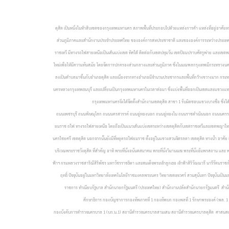
ดุสิต เป็นหนึ่งในห้าสิบเขตของกรุงเทพมหานคร สภาพพื้นที่ประกอบไปด้วยแหล่งการค้า แหล่งที่อยู่อาศัย
ส่วนภูมิภาคและสำนักงานประจำประเทศไทย ขององค์การสหประชาชาติ และขององค์การระหว่างประเทศหลายองค์ก
ราชเทวี มีทางรถไฟสายเหนือเป็นเส้นแบ่งเขต ทิศใต้ ติดต่อกับเขตปทุมวัน เขตป้อมปราบศัตรูพ่าย และเข
ใหม่เพื่อให้มีความทันสมัย โดยจัดการปกครองส่วนกลางและส่วนภูมิภาค ซึ่งในมณฑลกรุงเทพมีกระทรวงนครบา
ลงเป็นตำบลมาขึ้นกับอำเภอดุสิต และเนื่องจากทางอำเภอมีจำนวนประชากรและพื้นที่กว้างขวางมาก กระ
นครหลวงกรุงเทพธนบุรี และเปลี่ยนเป็นกรุงเทพมหานครในเวลาต่อมา ซึ่งแบ่งพื้นที่ออกเป็นเขตและแขวงแทนอำ
กรุงเทพมหานครจึงได้จัดตั้งสำนักงานเขตดุสิต สาขา 1 รับผิดชอบแขวงบางซื่อ ซึ่ง
ถนนเพชรบุรี ถนนพิษณุโลก ถนนนครสวรรค์ ถนนอู่ทองนอก ถนนอู่ทองใน ถนนราชดำเนินนอก ถนนนครราชสี
ยมราช ถไฟ ทางรถไฟสายเหนือ โดยถือเป็นแนวเส้นแบ่งเขตระหว่างเขตดุสิตกับเขตราชเทวีและเขตพญาไทด้วย ม
นครไชยศรี เขตดุสิต นอกจากนั้นยังมีที่หยุดรถไฟยมราช ตั้งอยู่ในแขวงสวนจิตรลดา เขตดุสิต ทางน้ำ อา
บริเวณพระราชวังดุสิต ที่สำคัญ อาทิ พระที่นั่งอนันตสมาคม พระที่นั่งวิมานเมฆ พระที่นั่งอัมพรสถาน และ
ฟ้าฯ กรมหลวงราชสาริณีสิริพัชร มหาวัชรราชธิดา และสมเด็จพระเจ้าลูกเธอ เจ้าฟ้าสิริวัณณวรี นารีรัตนรา
ฤทธิ์ ปัจจุบันอยู่ในมหาวิทยาลัยเทคโนโลยีราชมงคลพระนคร วิทยาเขตเทเวศร์ สวนสุนันทา ปัจจุบันเป็นม
ราชการ
ทำเนียบรัฐบาล
สำนักนายกรัฐมนตรี (ประเทศไทย)
สำนักงานปลัดสำนักนายกรัฐมนตรี
สำนั
ศึกษาธิการ
กองบัญชาการกองทัพภาคที่ 1 กองทัพบก
กองพลที่ 1 รักษาพระองค์ (พล. 1
กองบังคับการตำรวจนครบาล 1 (บก.น.1)
สถานีตำรวจนครบาลสามเสน
สถานีตำรวจนครบาลดุสิต
ศาสนส