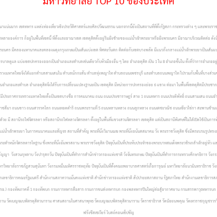
มหาวิทยาลัย TOP 10 ของประเทศ
หนาแน่นมาก เขตทหาร แหล่งท่องเที่ยวเชิงประวัติศาสตร์และศิลปวัฒนธรรม นอกจากนี้ยังเป็นสถานที่ที่ตั้งรัฐสภา กระทรวงต่าง ๆ และพระร
าร ก็อยู่ในพื้นที่เขตนี้ ที่ตั้งและอาณาเขต เขตดุสิตตั้งอยู่ริมฝั่งซ้ายของแม่น้ำเจ้าพระยาหรือฝั่งพระนคร มีอาณาบริเวณติดต่อ ดังนี
ตพระนคร มีคลองมหานาคและคลองผดุงกรุงเกษมเป็นเส้นแบ่งเขต ทิศตะวันตก ติดต่อกับเขตบางพลัด มีแนวกึ่งกลางแม่น้ำเจ้าพระยาเป็นเส้นแบ่
ลดูแล แบ่งเขตปกครองออกเป็นอำเภอและตำบลเช่นเดียวกับหัวเมืองอื่น ๆ โดย อำเภอดุสิต เป็น 1 ใน 8 อำเภอชั้นใน ตั้งที่ว่าการอำเภออยู่
ทรวงมหาดไทยจึงได้แยกตำบลสามเสนใน ตำบลมักกะสัน ตำบลทุ่งพญาไท ตำบลถนนเพชรบุรี และตำบลถนนพญาไท ไปรวมกับพื้นที่บางส่วนของอ
เภอและตำบล อำเภอดุสิตจึงได้รับการเปลี่ยนแปลงฐานะเป็น เขตดุสิต มีหน่วยการปกครองย่อย 6 แขวง ต่อมา ในพื้นที่เขตดุสิตมีประชากรเพิ่
ได้มีประกาศกระทรวงมหาดไทยตั้งเป็นเขตบางซื่อ
การคมนาคม ถนน ถนนประชาราษฎร์ สาย 1 ถนนทหาร ถนนประดิพัทธิ์ ถนนสามเสน ถนนอำน
มา ถนนขาว ถนนสวรรคโลก ถนนเทอดดำริ ถนนพระรามที่ 5 ถนนหลานหลวง ถนนลูกหลวง ถนนเตชะวณิช ถนนเขียวไข่กา สะพานข้ามแม่น้ำเจ้าพ
ี สถานีรถไฟจิตรลดา หรือสถานีรถไฟหลวงจิตรลดา ตั้งอยู่ในพื้นที่แขวงสวนจิตรลดา เขตดุสิต แต่เป็นสถานีพิเศษที่ไม่ได้เปิดใช้เป็นกา
ศัย แม่น้ำเจ้าพระยา ในการคมนาคมและสัญจร
สถานที่สำคัญ พระที่นั่งวิมานเมฆ พระที่นั่งอนันตสมาคม วัง พระราชวังดุสิต ซึ่งมีพระบรมรูปทรง
 พระตำหนักจิตรลดารโหฐาน ซึ่งพระที่นั่งอัมพรสถาน พระราชวังดุสิต ปัจจุบันเป็นที่ประทับประจำของพระบาทสมเด็จพระวชิรเกล้าเจ้าอยู่หัว และ
ชกัญญา วังสวนกุหลาบ วังปารุสกวัน ปัจจุบันเป็นที่ทำการสำนักข่าวกรองแห่งชาติ วังจันทรเกษม ปัจจุบันเป็นที่ทำการกระทรวงศึกษาธิการ วั
หาวิทยาลัยราชภัฏสวนสุนันทา วังกรมหมื่นมหิศรราชหฤทัย ปัจจุบันเป็นที่ตั้งคณะพยาบาลศาสตร์เกื้อการุณย์ มหาวิทยาลัยนวมินทราธิราช วัง
กเลขาธิการคณะรัฐมนตรี
สำนักงานสภาความมั่นคงแห่งชาติ
สำนักข่าวกรองแห่งชาติ
สัปปายะสภาสถาน
รัฐสภาไทย
สำนักงานเลขาธิการส
 รอ.) กองทัพภาคที่ 1 กองทัพบก
กรมการทหารสื่อสาร
กรมการขนส่งทหารบก
กองพลทหารปืนใหญ่ต่อสู้อากาศยาน
กรมสรรพาวุธทหารบก
ถาน
วัดเบญจมบพิตรดุสิตวนาราม
ศาสนสถานในศาสนาพุทธ
วัดเบญจมบพิตรดุสิตวนาราม
วัดราชาธิวาส
วัดน้อยนพคุณ
วัดเทวราชกุญชรวร
ฟรังซีสเซเวียร์
โบสถ์คอนเซ็ปชัญ