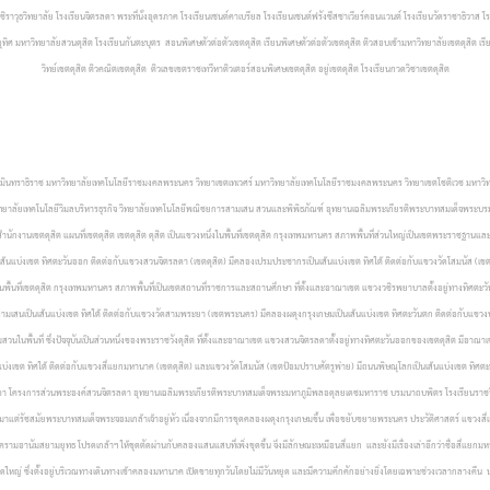
าวุธวิทยาลัย โรงเรียนจิตรลดา พระที่นั่งอุดรภาค โรงเรียนเซนต์คาเบรียล โรงเรียนเซนต์ฟรังซีสซาเวียร์คอนแวนต์ โรงเรียนวัดราชาธิวาส โร
ิศ มหาวิทยาลัยสวนดุสิต โรงเรียนกันตะบุตร สอนพิเศษตัวต่อตัวเขตดุสิต เรียนพิเศษตัวต่อตัวเขตดุสิต ติวสอบเข้ามหาวิทยาลัยเขตดุสิต เรีย
วิทย์เขตดุสิต ติวคณิตเขตดุสิต ติวเลขเขตราชเทวีหาติวเตอร์สอนพิเศษเขตดุสิต อยู่เขตดุสิต โรงเรียนกวดวิชาเขตดุสิต
ยนวมินทราธิราช มหาวิทยาลัยเทคโนโลยีราชมงคลพระนคร วิทยาเขตเทเวศร์ มหาวิทยาลัยเทคโนโลยีราชมงคลพระนคร วิทยาเขตโชติเวช ม
วิทยาลัยเทคโนโลยีวิมลบริหารธุรกิจ วิทยาลัยเทคโนโลยีพณิชยการสามเสน
สวนและพิพิธภัณฑ์ อุทยานเฉลิมพระเกียรติพระบาทสมเด็จพระบร
นักงานเขตดุสิต แผนที่เขตดุสิต เขตดุสิต
ดุสิต เป็นแขวงหนึ่งในพื้นที่เขตดุสิต กรุงเทพมหานคร สภาพพื้นที่ส่วนใหญ่เป็นเขตพระราชฐานและส
็นเส้นแบ่งเขต ทิศตะวันออก ติดต่อกับแขวงสวนจิตรลดา (เขตดุสิต) มีคลองเปรมประชากรเป็นเส้นแบ่งเขต ทิศใต้ ติดต่อกับแขวงวัดโสมนัส 
นพื้นที่เขตดุสิต กรุงเทพมหานคร สภาพพื้นที่เป็นเขตสถานที่ราชการและสถานศึกษา ที่ตั้งและอาณาเขต แขวงวชิรพยาบาลตั้งอยู่ทางทิศตะวั
นสามเสนเป็นเส้นแบ่งเขต ทิศใต้ ติดต่อกับแขวงวัดสามพระยา (เขตพระนคร) มีคลองผดุงกรุงเกษมเป็นเส้นแบ่งเขต ทิศตะวันตก ติดต่อกับแขวง
นในพื้นที่ ซึ่งปัจจุบันเป็นส่วนหนึ่งของพระราชวังดุสิต
ที่ตั้งและอาณาเขต
แขวงสวนจิตรลดาตั้งอยู่ทางทิศตะวันออกของเขตดุสิต มีอาณาเขต
แบ่งเขต
ทิศใต้ ติดต่อกับแขวงสี่แยกมหานาค (เขตดุสิต) และแขวงวัดโสมนัส (เขตป้อมปราบศัตรูพ่าย) มีถนนพิษณุโลกเป็นเส้นแบ่งเขต
ทิศตะ
ลดา
โครงการส่วนพระองค์สวนจิตรลดา
อุทยานเฉลิมพระเกียรติพระบาทสมเด็จพระมหาภูมิพลอดุลยเดชมหาราช บรมนาถบพิตร
โรงเรียนราช
ญมาแต่รัชสมัยพระบาทสมเด็จพระจอมเกล้าเจ้าอยู่หัว เนื่องจากมีการขุดคลองผดุงกรุงเกษมขึ้น เพื่อขยับขยายพระนคร ประวัติศาสตร์ แขว
สงครามอานัมสยามยุทธ โปรดเกล้าฯ ให้ขุดตัดผ่านกับคลองแสนแสบที่เพิ่งขุดขึ้น จึงมีลักษณะเหมือนสี่แยก และยังมีเรื่องเล่าอีกว่าชื่อสี่
หญ่ ซึ่งตั้งอยู่บริเวณทางเดินทางเข้าคลองมหานาค เปิดขายทุกวันโดยไม่มีวันหยุด และมีความคึกคักอย่างยิ่งโดยเฉพาะช่วงเวลากลางคืน น