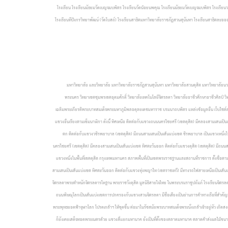
โรงเรียน โรงเรียนมัธยมวัดเบญจมบพิตร โรงเรียนวัดน้อยนพคุณ โรงเรียนมัธยมวัดเบญจมบพิตร โรงเรียนวชิร
โรงเรียนทีปังกรวิทยาพัฒน์ (วัดโบสถ์) โรงเรียนสาธิตมหาวิทยาลัยราชภัฏสวนสุนันทา โรงเรียนสาธิตละอออุท
มหาวิทยาลัย และวิทยาลัย มหาวิทยาลัยราชภัฏสวนสุนันทา มหาวิทยาลัยสวนดุสิต มหาวิทยาลั
พระนคร วิทยาเขตชุมพรเขตอุดมศักดิ์ วิทยาลัยเทคโนโลยีจิตรลดา วิทยาลัยอาชีวศึกษาอาชีวศิลป์ 
เฉลิมพระเกียรติพระบาทสมเด็จพระมหาภูมิพลอดุลยเดชมหาราช บรมนาถบพิตร แหล่งข้อมูลอื่น เว็บไซต์สำ
แขวงอื่นเรียงตามเข็มนาฬิกา ดังนี้ ทิศเหนือ ติดต่อกับแขวงถนนนครไชยศรี (เขตดุสิต) มีคลองสามเสนเป
ตก ติดต่อกับแขวงวชิรพยาบาล (เขตดุสิต) มีถนนสามเสนเป็นเส้นแบ่งเขต
ชิรพยาบาล เป็นแขวงหนึ่งใ
นครไชยศรี (เขตดุสิต) มีคลองสามเสนเป็นเส้นแบ่งเขต ทิศตะวันออก ติดต่อกับแขวงดุสิต (เขตดุสิต) มีถน
แขวงหนึ่งในพื้นที่เขตดุสิต กรุงเทพมหานคร สภาพพื้นที่เป็นเขตพระราชฐานและสถานที่ราชการ ตั้งชื่อตามสว
สามเสนเป็นเส้นแบ่งเขต
ทิศตะวันออก ติดต่อกับแขวงทุ่งพญาไท (เขตราชเทวี) มีทางรถไฟสายเหนือเป็นเส้น
จิตรลดาพระตำหนักจิตรลดารโหฐาน พระราชวังดุสิต
มูลนิธิสายใจไทย ในพระบรมราชูปถัมภ์
โรงเรียนจิตร
ถนนพิษณุโลกเป็นเส้นแบ่งเขตการปกครองกับแขวงสวนจิตรลดา มีชื่อเสียงเป็นย่านการค้าทางเรือที่สำคั
พระพุทธยอดฟ้าจุฬาโลก โปรดเกล้าฯ ให้ขุดขึ้น ต่อมาในรัชสมัยพระบาทสมเด็จพระนั่งเกล้าเจ้าอยู่หัว เกิด
ก็ยังเคยเสด็จทอดพระเนตรด้วย แขวงสี่แยกมหานาค ยังเป็นที่ตั้งของตลาดมหานาค ตลาดค้าส่งผลไม้ขนาดใ