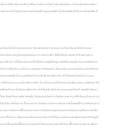
งเรียนราชวินิต มัธยม โรงเรียนราชินีบน โรงเรียนราชวินิต โรงเรียนพันธะวัฒนา โรงเรียนพันธะศึกษาพิทยา
นวิทยาศาสตร์กับครูสอนวิทยาศาสตร์เขตดุสิต ครูเลขเขตดุสิต ครูวิทย์เขตดุสิต ติววิทยาศาสตร์เขตดุสิต ติว
หาวิทยาลัยเทคโนโลยีราชมงคลพระนคร วิทยาเขตพณิชยการพระนคร มหาวิทยาลัยเทคโนโลยีราชมงคล
มชนกาธิเบศร มหาภูมิพลอดุลยเดชมหาราช บรมนาถบพิตร พิพิธภัณฑสถานแห่งชาติ ช้างต้น อุทยาน
ถานที่ราชการ ตั้งชื่อตามพระราชวังในพื้นที่ แขวงดุสิตตั้งอยู่ทางทิศใต้ของเขตดุสิต มีอาณาเขตติดต่อกับ
(เขตป้อมปราบศัตรูพ่าย) และแขวงบางขุนพรหม (เขตพระนคร) มีคลองผดุงกรุงเกษมเป็นเส้นแบ่งเขต ทิศตะวัน
นตกของเขตดุสิต มีอาณาเขตติดต่อกับแขวงอื่นเรียงตามเข็มนาฬิกา ดังนี้ ทิศเหนือ ติดต่อกับแขวงถนน
บางยี่ขันและแขวงบางพลัด (เขตบางพลัด) มีแนวกึ่งกลางแม่น้ำเจ้าพระยาเป็นเส้นแบ่งเขต
สวนจิตรลดา เป็น
ติดต่อกับแขวงอื่นเรียงตามเข็มนาฬิกา ดังนี้
ทิศเหนือ ติดต่อกับแขวงถนนนครไชยศรี (เขตดุสิต) มีคลอง
วันตก ติดต่อกับแขวงดุสิต (เขตดุสิต) มีคลองเปรมประชากรเป็นเส้นแบ่งเขต
สถานที่สำคัญภายในแขวง
สวน
วินิต มัธยม
วัดสุคันธาราม
สี่แยกมหานาค เป็นเขตการปกครองระดับแขวงหนึ่งในเขตดุสิต กรุงเทพมหานคร มี
งสี่แยกมหานาคเป็นแขวงที่ตั้งของคลองมหานาค ซึ่งเป็นคลองขุดคลองมหานาคเป็นคลองขุดที่พระบาทสมเด็จ
แยกมหานาค มีที่มาจากการที่แม่นาคพระโขนงอาละวาดขยายตัวให้ใหญ่ และพระบาทสมเด็จพระจอมเกล้าเจ้าอยู่หัว
อกจากนี้ยังเคยเป็นที่ตั้งของโรงภาพยนตร์ปารีสและแอมบาสเดอร์อีกด้วย ที่ตั้งและอาณาเขต แขวงสี่แยก