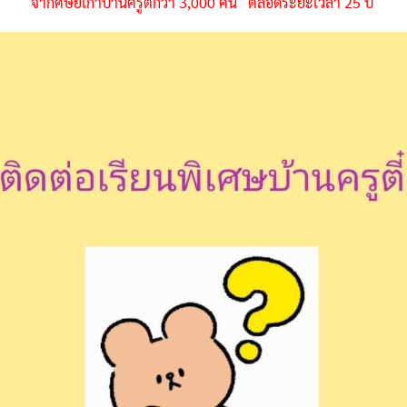
จากศิษย์เก่าบ้านครูตี๋กว่า 3,000 คน ตลอดระยะเวลา 25 ปี