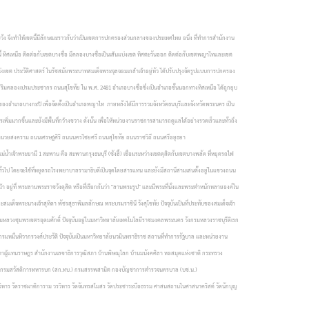
าชวัง จึงทำให้เขตนี้มีลักษณะราวกับว่าเป็นเขตการปกครองส่วนกลางของประเทศไทย อนึ่ง ที่ทำการสำนักงาน
้ ทิศเหนือ ติดต่อกับเขตบางซื่อ มีคลองบางซื่อเป็นเส้นแบ่งเขต ทิศตะวันออก ติดต่อกับเขตพญาไทและเขต
งเขต ประวัติศาสตร์ ในรัชสมัยพระบาทสมเด็จพระจุลจอมเกล้าเจ้าอยู่หัว ได้ปรับปรุงจัดรูปแบบการปกครอง
ริมคลองเปรมประชากร ถนนสุโขทัย ใน พ.ศ. 2481 อำเภอบางซื่อซึ่งเป็นอำเภอชั้นนอกทางทิศเหนือ ได้ถูกยุบ
ำเภอบางกะปิ เพื่อจัดตั้งเป็นอำเภอพญาไท ภายหลังได้มีการรวมจังหวัดธนบุรีและจังหวัดพระนคร เป็น
มมากขึ้นและยังมีพื้นที่กว้างขวาง ดังนั้น เพื่อให้หน่วยงานราชการสามารถดูแลได้อย่างรวดเร็วและทั่วถึง
วยสงคราม ถนนเศรษฐศิริ ถนนนครไชยศรี ถนนสุโขทัย ถนนราชวิถี ถนนศรีอยุธยา
ระยามี 1 สะพาน คือ สะพานกรุงธนบุรี (ซังฮี้) เชื่อมระหว่างเขตดุสิตกับเขตบางพลัด ที่หยุดรถไฟ
รทั่วไป โดยจะใช้ที่หยุดรถโรงพยาบาลรามาธิบดีเป็นจุดโดยสารแทน และยังมีสถานีสามเสนตั้งอยู่ในแขวงถนน
ม้า อยู่ที่ พระลานพระราชวังดุสิต หรือที่เรียกกันว่า "ลานพระรูป" และมีพระที่นั่งและพระตำหนักหลายองค์ใน
สมเด็จพระนางเจ้าสุทิดา พัชรสุธาพิมลลักษณ พระบรมราชินี วังศุโขทัย ปัจจุบันเป็นที่ประทับของสมเด็จเจ้า
งกรมหลวงชุมพรเขตรอุดมศักดิ์ ปัจจุบันอยู่ในมหาวิทยาลัยเทคโนโลยีราชมงคลพระนคร วังกรมหลวงราชบุรีดิเรก
กรมหมื่นทิวากรวงศ์ประวัติ ปัจจุบันเป็นมหาวิทยาลัยนวมินทราธิราช
สถานที่ทำการรัฐบาล และหน่วยงาน
ภาผู้แทนราษฎร
สำนักงานเลขาธิการวุฒิสภา
บ้านพิษณุโลก
บ้านมนังคศิลา
หอสมุดแห่งชาติ
กระทรวง
กรมสวัสดิการทหารบก (สก.ทบ.)
กรมสรรพสามิต
กองบัญชาการตำรวจนครบาล (บช.น.)
วิหาร
วัดราชผาติการาม วรวิหาร
วัดจันทรสโมสร
วัดประชาระบือธรรม
ศาสนสถานในศาสนาคริสต์
วัดนักบุญ