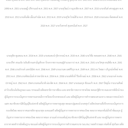
2498 พ.ศ. 2501 นายเจษฏิ์ ปรีชานนท์ พ.ศ. 2501
พ.ศ. 2507 นายสุวัฒน์ กาญจวสิต พ.ศ. 2507 พ.ศ. 2510 นายจรันต์ เศรษฐบุตร พ.ศ.
2510 พ.ศ. 2513 นายสันทัด เมี้ยนกำเนิด พ.ศ. 2513 พ.ศ. 2519 นายสุวิต โรจน์ชีวะ
พ.ศ. 2519 พ.ศ. 2520 นายถนอม ทัฬหพงศ์ พ.ศ.
2520 พ.ศ. 2527 นายรังสรรค์ สุนทรนันท์ พ.ศ. 2527
นายดุสิต พูนพอน พ.ศ. 2534 พ.ศ. 2535 นายสมพงษ์ รุจิรวรรธน์ พ.ศ. 2535 พ.ศ. 2540 นายวิชัย พละเดช พ.ศ. 2540 พ.ศ. 2541
นายปรีชา สนแจ้ง (อธิบดีกรมสามัญศึกษา รักษาราชการแทนผู้อำนวยการ)
พ.ศ. 2541 พ.ศ. 2541 นายวิศรุต สนธิชัย พ.ศ. 2541
พ.ศ. 2546 นายธำรงค์ แพรนิมิตร พ.ศ. 2546 พ.ศ. 2549 นายมานพ นพศิริกุล พ.ศ. 2549 พ.ศ. 2551 ดร.วิทธยา บริบูรณ์ทรัพย์ พ.ศ.
2551
พ.ศ. 2554 นายพิชยนันท์ สารพานิช พ.ศ. 2554 พ.ศ. 2558 นายอดิศักดิ์ วิไลลักษณ์ พ.ศ. 2558 พ.ศ. 2562 นายณรงค์ คงสม
ปราชญ์ พ.ศ. 2562 พ.ศ. 2564 นายสมเกียรติ ผ่องจิต พ.ศ. 2564
พ.ศ. 2567 นายธนะกุล ช้อนแก้ว พ.ศ. 2567 ปัจจุบัน รายนามศิษย์
เก่าโรงเรียนโยธินบูรณะ แผน วรรณเมธี อดีตเลขาธิการอาเซียน และ เลขาธิการสภากาชาดไทย พลเอกฐิติราช หนองหารพิทักษ์ รอง
ผู้บัญชาการกองบัญชาการทหารมหาดเล็กราชวัลลภรักษาพระองค์ และ อดีตผู้บัญชาการตำรวจสอบสวนกลาง พลเอกวรพงษ์ สง่า
เนตร สมาชิกสภานิติบัญญัติแห่งชาติ อดีตผู้บัญชาการทหารสูงสุด พลเอกปฐมพงษ์ เกษรศุกร์ อดีตประธานที่ปรึกษากองบัญชาการ
กองทัพไทย พลอากาศเอกชลิต พุกผาสุข องคมนตรี อดีตผู้บัญชาการทหารอากาศของไทย พลอากาศเอกพันธ์ภักดี พัฒนกุล ผู้
บัญชาการทหารอากาศของไทย
พลอากาศเอก อานนท์ จารยะพันธุ์ สมาชิกสภานิติบัญญัติแห่งชาติ และ รองผู้บัญชาการทหาร
อากาศ พลตำรวจโทสัณฐาน ชยนนท์ อดีตผู้บัญชาการกองบัญชาการตำรวจนครบาล (ผบ.ชน.)
พลตำรวจเอก ต่อศักดิ์ สุขวิมล อดีต