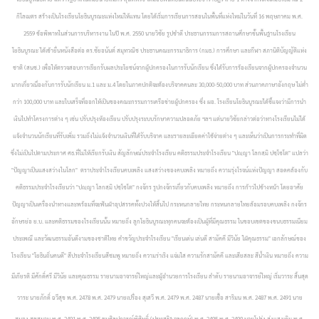
กิโลเมตร สร้างเป็นโรงเรียนโยธินบูรณะแห่งใหม่ให้แทน โดยได้เริ่มการเรียนการสอนในพื้นที่แห่งใหม่ในวันที่ 16 พฤษภาคม พ.ศ.
2559 ข้อพิพาทในส่วนการบริหารงาน ในปี พ.ศ. 2550 นายวิชัย รูปขำดี ประธานกรรมการสถานศึกษาขั้นพื้นฐานโรงเรียน
โยธินบูรณะ ได้เข้ายื่นหนังสือต่อ ดร.ชัยอนันต์ สมุทวณิช ประธานคณะกรรมาธิการ (กมธ.) การศึกษา และกีฬา สภานิติบัญญัติแห่ง
ชาติ (สนช.) เพื่อให้ตรวจสอบการเรียกรับผลประโยชน์จากผู้ปกครองในการรับนักเรียน ซึ่งได้รับการร้องเรียนจากผู้ปกครองจำนวน
มากเกี่ยวเนื่องกับการรับนักเรียน ม.1 และ ม.4 โดยในภาคปกติจะต้องบริจาคคนละ 30,000-50,000 บาท ส่วนภาคภาษาอังกฤษ ไม่ต่ำ
กว่า 100,000 บาท และใบเสร็จที่ออกให้เป็นของคณะกรรมการเครือข่ายผู้ปกครอง ซึ่ง ผอ. โรงเรียนโยธินบูรณะได้ชี้แจงว่ามีการนำ
เงินไปทำโครงการต่าง ๆ เช่น ปรับปรุงห้องเรียน ปรับปรุงระบบรักษาความปลอดภัย ฯลฯ แต่นายวิชัยกล่าวต่อว่าทางโรงเรียนไม่ได้
แจ้งจำนวนนักเรียนที่รับเพิ่ม รวมถึงไม่แจ้งจำนวนเงินที่ได้รับบริจาค และรายละเอียดค่าใช้จ่ายต่าง ๆ และเห็นว่าเป็นการกระทำที่ผิด
ซึ่งไม่เป็นไปตามประกาศ ศธ.ที่ไม่ให้เรียกรับเงิน สัญลักษณ์ประจำโรงเรียน คติธรรมประจำโรงเรียน "ปญฺญา โลกสฺมิ ปชฺโชโต" แปลว่า
"ปัญญาเป็นแสงสว่างในโลก" ตราประจำโรงเรียนคบเพลิง แสงสว่างของคบเพลิง หมายถึง ความรุ่งโรจน์แห่งปัญญา สอดคล้องกับ
คติธรรมประจำโรงเรียนว่า "ปญฺญา โลกสฺมิ ปชฺโชโต" กงจักร รูปกงจักรเกี่ยวกับคบเพลิง หมายถึง การก้าวไปข้างหน้า โดยอาศัย
ปัญญาเป็นเครื่องนำทางและพร้อมที่จะฟันฝ่าอุปสรรคทั้งปวงให้สิ้นไป กระหนกลายไทย กระหนกลายไทยล้อมรอบคบเพลิง กงจักร
อักษรย่อ ย.บ. และคติธรรมของโรงเรียนนั้น หมายถึง ลูกโยธินบูรณะทุกคนจะต้องเป็นผู้ที่มีคุณธรรม ในขอบเขตของขนบธรรมเนียม
ประเพณี และวัฒนธรรมอันดีงามของชาติไทย คำขวัญประจำโรงเรียน "เรียนเด่น เล่นดี สามัคคี มีวินัย ใฝ่คุณธรรม" เอกลักษณ์ของ
โรงเรียน "โยธินถิ่นคนดี" สีประจำโรงเรียนสีชมพู หมายถึง ความร่าเริง แจ่มใส ความรักสามัคคี และเสียสละ สีน้ำเงิน หมายถึง ความ
มีเกียรติ มีศักดิ์ศรี มีวินัย และคุณธรรม
รายนามอาจารย์ใหญ่และผู้อำนวยการโรงเรียน ลำดับ รายนามอาจารย์ใหญ่
เริ่มวาระ สิ้นสุด
วาระ นายภักดิ์ ฉวีสุข พ.ศ. 2478 พ.ศ. 2479 นายเปรื่อง สุเสวี พ.ศ. 2479 พ.ศ. 2487 นายเชื้อ สาริมน พ.ศ. 2487 พ.ศ. 2491 นาย
สนอง สุขสมาน
พ.ศ. 2491 พ.ศ. 2495 ขุนศิลปการณ์พิศิษฏิ์ (ประเสริฐ จุลฤกษ์) พ.ศ. 2495 พ.ศ. 2498 นายโปร่ง ส่งแสงเดิม พ.ศ.