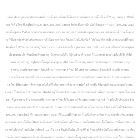
โรงเรียนโยธินบูรณะ เป็นโรงเรียนสหศึกษาระดับมัธยมศึกษา สังกัดกระทรวงศึกษาธิการ ก่อตั้งเมื่อวันที่ 20 มิถุนายน พ.ศ. 2478 มี
นายภักดิ์ ฉวีสุข เป็นครูใหญ่ท่านแรก (พ.ศ. 2478-2479) และนายสันทัด เมี้ยนกำเนิด เป็นผู้อำนวยการท่านแรก (พ.ศ. 2513-2519)
เดิมตั้งอยู่เลขที่ 1162 แยกเกียกกาย ถนนสามเสน แขวงถนนนครไชยศรี เขตดุสิต กรุงเทพมหานคร แต่ต่อมาพื้นที่บริเวณดังกล่าว
ถูกใช้ในการก่อสร้างสัปปายะสภาสถานซึ่งเป็นอาคารรัฐสภาไทยแห่งใหม่ในปัจจุบัน จึงได้ย้ายมาทำการเรียนการสอนบนที่ตั้งแห่ง
ใหม่ที่เลขที่ 1313 ถนนประชาราษฎร์ สาย 1 แขวงบางซื่อ เขตบางซื่อ กรุงเทพมหานคร ประวัติโรงเรียน ก่อนที่จะมาเป็นโยธินบูรณะ
เมื่อชุมชนรอบโรงเรียนมัธยมวัดสะพานสูงมีการขยายตัวขึ้น มีผู้คนเข้ามาศึกษามาก จึงไม่สามารถขยายโรงเรียนได้อีก ทำให้
โรงเรียนคับแคบ ครูใหญ่ในขณะนั้น ครูภักดิ์ ฉวีสุข จึงได้ไปปรึกษากับ หลวงสุนทรอัศวราช (เลขานุการประจำตัวหลวงพิบูล
สงคราม และผู้ช่วยเลขานุการรัฐมนตรีว่าการกระทรวงกลาโหม) ให้ไปทำรายงานเสนอแก่อำมาตย์ตรี หลวงพิลาศวรรณ
สาร(พนักงานตรวจการศึกษาแขวงพระนครเหนือ) สนองต่อกระทรวงธรรมการดำเนินการเจรจาขอที่ดิน 3 แห่งจากกระทรวง
กลาโหม ที่ดินกรมทหารสื่อสาร กองพันที่ 2 ที่ดินริมกองทหารสื่อสาร กองพันที่ 1 ด้านเหนือ ที่ดินระหว่างถนนสะพานแก้ว (ถนน
สามเสน กับโรงเลื่อยล่ำซำ (โรงเลื่อยไม้ไทยในปัจจุบัน)) ตรงข้ามกรมทหารม้ารักษาพระองค์ ในที่สุดกระทรวงกลาโหม (สมัยพันเอก
หลวงพิบูลสงคราม รักษาการแทนปลัดกระทรวงกลาโหม) ได้รับอนุญาตให้กระทรวงธรรมกาปลูกสร้างโรงเรียนได้บริเวณฝ่ายซ้าย
ของถนนสะพานแก้ว ตรงข้ามกรมทหารพันม้า (กรมทหารม้ารักษาพระองค์) โดยมีเนื้อที่ประมาณ 9 ไร่เศษ เมื่อวันที่ 29 สิงหาคม
พ.ศ. 2477 ต่อมาเจ้าหน้าที่กระทรวงธรรมการเสนอว่าที่ดินแปลงนี้กว้างขวาง ตั้งอยู่ในทำเลระหว่างกลางจากโรงเรียนวัดสะพานสูง
และโรงเรียนมัธยมวัดจันทร์สโมสร จึงเห็นสมควรที่จะย้ายนักเรียนทั้ง 2 แห่งมารวมกัน เปิดสอนถึงชั้นมัธยมศึกษาปีที่ 6 และต่อมาได้
ขยายชั้นเรียนจนถึงระดับมัธยมบริบูรณ์ (ม.8 หรือ ม.ศ.5 ปัจจุบันคือมัธยมศึกษาปีที่ 6) ด้วยเหตุที่ย้ายนักเรียนจากทั้งสองแห่งมาเรียน
รวมกันในสถานที่แห่งใหม่ ซึ่งได้อาศัยที่ดินของกระทรวงกลาโหม และตั้งอยู่ระหว่างกองทหารหลายหน่วยงานอีกทั้งโรงเรียนและ