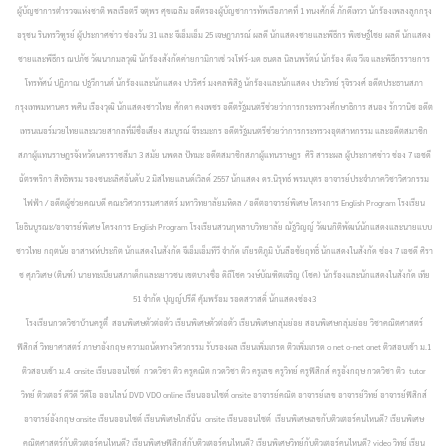
ผู้บัญชาการตำรวจแห่งชาติ พลเรือตรี จตุพร ศุขเฉลิม อดีตรองผู้บัญชาการทัพเรือภาคที่ 1 ทนงศักดิ์ ภักดีเทวา นักร้องเพลงลูกกรุง
อรุชน รินทรวิฑูรย์ ผู้ประกาศข่าว ช่องวัน 31 และ จีเอ็มเอ็ม 25 เจษฎาภรณ์ ผลดี นักแสดงชายและพีธีกร พิเชษฐ์ไชย ผลดี นักแสดง
ชายและพีธีกร ณปภัช วัฒนากมลวุฒิ นักร้องสังกัดค่ายกามิกาเซ่ วงโฟร์-มด ธนดล นิลนพรัตน์ นักร้อง ดีเจ วีเจ และพิธีกรรายการ
โทรทัศน์ ปฏิภาณ ปฐวีกานต์ นักร้องและนักแสดง ปวริศร์ มงคลพิสิฐ นักร้องและนักแสดง ประวิทย์ รุจิรวงศ์ อดีตประธานสภา
กรุงเทพมหานคร พศิน เรืองวุฒิ นักแสดงชาวไทย
ศักดา คงเพชร อดีตรัฐมนตรีช่วยว่าการกระทรวงศึกษาธิการ สนอง รักวานิช อดีต
เทรนเนอร์มวยไทยและมวยสากลที่มีชื่อเสียง สมบูรณ์ จีระมะกร อดีตรัฐมนตรีช่วยว่าการกระทรวงอุตสาหกรรม และอดีตสมาชิก
สภาผู้แทนราษฎรจังหวัดนครราชสีมา 3 สมัย นพดล ปัทมะ อดีตสมาชิกสภาผู้แทนราษฎร ศิริ สาระผล ผู้ประกาศข่าว ช่อง 7 เอชดี
ฉัตรฑริกา สิทธิพรม รองชนะเลิศอันดับ 2 มิสไทยแลนด์เวิลด์ 2557 นักแสดง
ดร.นิรุทธ์ พรมบุตร อาจารย์ประจำภาควิชาวิศวกรรม
ไฟฟ้า / อดีตผู้ช่วยคณบดี คณะวิศวกรรมศาสตร์ มหาวิทยาลัยมหิดล / อดีตอาจารย์พิเศษ โครงการ English Program โรงเรียน
โยธินบูรณะ/อาจารย์พิเศษ โครงการ English Program โรงเรียนสวนกุหลาบวิทยาลัย ณัฐวิญญ์ วัฒนกิติพัฒน์นักแสดงและนายแบบ
ชาวไทย กฤตนัย อาสาฬห์ประกิต นักแสดงในสังกัด จีเอ็มเอ็มทีวี จำกัด
เกียรติภูมิ บันลือชัยฤทธิ์ นักแสดงในสังกัด ช่อง 7 เอชดี ศิรา
ช ศุภวิเศษ (ตินฑ์) นายทะเบียนสภาเด็กและเยาวชน เขตบางซื่อ ดิถีโชค วงษ์บัณฑิตเจริญ (โชค) นักร้องและนักแสดงในสังกัด เทีย
51 จำกัด
ปุญญ์ปรีดี คุ้มพร้อม รอดสวาสดิ์ นักแสดงช่อง3
โรงเรียนกวดวิชาบ้านครูตี๋ สอนพิเศษตัวต่อตัว เรียนพิเศษตัวต่อตัว เรียนพิเศษกลุ่มย่อย สอนพิเศษกลุ่มย่อย วิชาคณิตศาสตร์
ฟิสิกส์ วิทยาศาสตร์ ภาษาอังกฤษ ความถนัดทางวิศวกรรม รับรองผล เรียนเพิ่มเกรด ติวเพิ่มเกรด o net o-net onet ติวสอบเข้า ม.1
ติวสอบเข้า ม.4 onsite เรียนออนไซต์ กวดวิชา ติว ครูคณิต กวดวิชา ติว ครูเลข ครูวิทย์ ครูฟิสิกส์ ครูอังกฤษ กวดวิชา ติว tutor
วิทย์ ติวเตอร์ ดีวีดี วีดีโอ ออนไลน์ DVD VDO online เรียนออนไซต์ onsite อาจารย์คณิต อาจารย์เลข อาจารย์วิทย์ อาจารย์ฟิสิกส์
อาจารย์อังกฤษ onsite เรียนออนไซต์ เรียนพิเศษใกล้ฉัน onsite เรียนออนไซต์ เรียนพิเศษเลขกับติวเตอร์คนไหนดี? เรียนพิเศษ
คณิตศาสตร์กับติวเตอร์คนไหนดี? เรียนพิเศษฟิสิกส์กับติวเตอร์คนไหนดี? เรียนพิเศษวิทย์กับติวเตอร์คนไหนดี? video วิทย์ เรียน