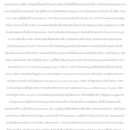
ชุมชนในเขตทหารได้มีการช่วยเหลือเกื้อกูลซึ่งกันและกัน พร้อมกันนั้นได้ตั้งชื่อโรงเรียนแห่งใหม่นี้ว่า โรงเรียนมัธยมโยธินบูรณะ ส่วน
อาจารย์ใหญ่นั้นคือ คุณครูภักดิ์ ฉวีสุข ผู้ที่ได้ออกความคิดเห็นที่จะย้ายเป็นคนแรก อาคารเรียนเป็นอาคารเรือนไม้ 3 ชั้น ชั้นละ 7 ห้อง
รวม 21 ห้อง อนุมัติเมื่อวันที่ 26 มกราคม พ.ศ. 2477 เริ่มทำการก่อสร้างเมื่อวันที่ 6 ธันวาคม พ.ศ. 2477 โดยโรงเรียนเพาะช่างเป็นผู้
ดำเนินการในราคาทั้งสิ้น 21,000 บาท และต่อมาได้เปลี่ยนชื่อโรงเรียนอีกครั้งเป็น โรงเรียนโยธินบูรณะ สืบมาจนปัจจุบัน ทำการเปิด
เรียนเป็นปฐมฤกษ์ เมื่อวันที่ 20 มิถุนายน พ.ศ. 2478 โรงเรียนมัธยมโยธินบูรณะแรกเริ่มเป็นนักเรียนชายล้วน จำนวน 516 คน ครู 22
คน จำนวนห้องเรียน 18 ห้อง เปิดสอนระดับชั้นมัธยมศึกษาปีที่ 1 ถึงมัธยมศึกษาปีที่ 6 ปัจจุบัน นักเรียนชายล้วนรุ่นสุดท้ายของ
โรงเรียนโยธินบูรณะ คือ รุ่นที่ 61 โดยหลังจากนั้นโรงเรียนโยธินบูรณะเป็นโรงเรียนสหศึกษา โดยเริ่มรับนักเรียนหญิงในระดับชั้น
มัธยมศึกษาตอนปลายในปีการศึกษา 2538 และรับนักเรียนหญิงในระดับชั้นมัธยมศึกษาตอนต้นในปีการศึกษา 2541 ในปี พ.ศ. 2541
สำนักงานคณะกรรมการศึกษาขั้นพื้นฐานศึกษา อนุมัติให้โรงเรียนโยธินบูรณะ เป็นโรงเรียนนำร่องแห่งแรกของประเทศไทย ในการ
เปิดสอนโครงการฯ ภาคภาษาอังกฤษ (English Program) ในปี พ.ศ. 2553 โรงเรียนโยธินบูรณะได้รับคัดเลือกให้เป็นโรงเรียนใน
โครงการพัฒนาประเทศไทยเป็นศูนย์กลางการศึกษาในภูมิภาค (Education Hub) จากกระทรวงศึกษาธิการ และเปิดสอนโครงการ
หลักสูตรนานาชาติโรงเรียนโยธินบูรณะ Yothinburana International Program (YBIP) หลักสูตรของเคมบริดจ์ ในปี พ.ศ. 2556
โรงเรียนโยธินบูรณะได้เปิดสอนโครงการห้องเรียนพิเศษวิทยาศาสตร์-คณิตศาสตร์ Science and Mathematics Program (SMP.)
ตามหลักสูตร สสวท. และ สอวน. โรงเรียนโยธินบูรณะในปัจจุบัน มุ่งมั่นจัดระบบการศึกษาให้ผู้เรียนมีความรู้คู่คุณธรรม สู่คูณภาพ
มาตรฐานสากล ปัจจุบันโรงเรียนโยธินบูรณะเป็นโรงเรียนสหศึกษา มีนักเรียนทั้งชายและหญิงทุกระดับชั้น โดยเปิดสอนชั้น
มัธยมศึกษาปีที่ 1-6 เมื่อวันที่ 29 กรกฎาคม พ.ศ. 2551 คณะรัฐมนตรีได้มีมติเห็นชอบให้อนุมัติงบประมาณประจำปี พ.ศ. 2552 เป็นเงิน
12,000 ล้านบาท เพื่อก่อสร้างอาคารรัฐสภาแห่งใหม่ในชื่อ สัปปายะสภาสถาน บนพื้นที่ 119 ไร่ริมแม่น้ำเจ้าพระยา บริเวณมุมตะวัน
ตกเฉียงใต้ของแยกเกียกกาย จึงทำให้สถานที่ราชการต่าง ๆ ในบริเวณนั้นต้องย้ายออกไปจากบริเวณดังกล่าว ซึ่งรวมถึงโรงเรียน
โยธินบูรณะด้วย แต่ว่ารัฐบาลในสมัยนายสมัคร สุนทรเวช ได้มอบพื้นที่บนถนนประชาราษฎร์ สาย 1 ห่างจากที่ตั้งเดิมประมาณ 2