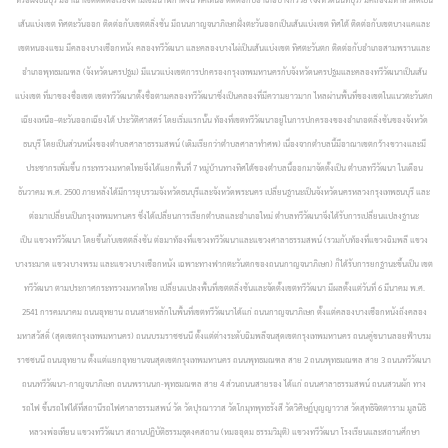
เส้นแบ่งเขต ทิศตะวันออก ติดต่อกับเขตตลิ่งชัน มีถนนกาญจนาภิเษกฝั่งตะวันออกเป็นเส้นแบ่งเขต
ทิศใต้ ติดต่อกับเขตบางแคและ
เขตหนองแขม มีคลองบางเชือกหนัง คลองทวีวัฒนา และคลองบางไผ่เป็นเส้นแบ่งเขต ทิศตะวันตก ติดต่อกับอำเภอสามพรานและ
อำเภอพุทธมณฑล (จังหวัดนครปฐม) มีแนวแบ่งเขตการปกครองกรุงเทพมหานครกับจังหวัดนครปฐมและคลองทวีวัฒนาเป็นเส้น
แบ่งเขต ที่มาของชื่อเขต เขตทวีวัฒนาตั้งชื่อตามคลองทวีวัฒนาซึ่งเป็นคลองที่มีความยาวมาก ไหลผ่านพื้นที่ของเขตในแนวตะวันตก
เฉียงเหนือ–ตะวันออกเฉียงใต้ ประวัติศาสตร์ โดยเริ่มแรกนั้น ท้องที่เขตทวีวัฒนาอยู่ในการปกครองของอำเภอตลิ่งชันของจังหวัด
ธนบุรี โดยเป็นส่วนหนึ่งของตำบลศาลาธรรมสพน์ (เดิมเรียกว่าตำบลศาลาทำศพ) เนื่องจากตำบลนี้มีอาณาเขตกว้างขวางและมี
ประชากรเพิ่มขึ้น กระทรวงมหาดไทยจึงได้แยกพื้นที่ 7 หมู่บ้านทางทิศใต้ของตำบลนี้ออกมาจัดตั้งเป็น ตำบลทวีวัฒนา ในเดือน
ธันวาคม พ.ศ. 2500
ภายหลังได้มีการยุบรวมจังหวัดธนบุรีและจังหวัดพระนคร เปลี่ยนฐานะเป็นจังหวัดนครหลวงกรุงเทพธนบุรี และ
ต่อมาเปลี่ยนเป็นกรุงเทพมหานคร ซึ่งได้เปลี่ยนการเรียกตำบลและอำเภอใหม่ ตำบลทวีวัฒนาจึงได้รับการเปลี่ยนแปลงฐานะ
เป็น แขวงทวีวัฒนา โดยขึ้นกับเขตตลิ่งชัน ต่อมาท้องที่แขวงทวีวัฒนาและแขวงศาลาธรรมสพน์ (รวมกับท้องที่แขวงฉิมพลี แขวง
บางระมาด แขวงบางพรม และแขวงบางเชือกหนัง เฉพาะทางฟากตะวันตกของถนนกาญจนาภิเษก) ก็ได้รับการยกฐานะขึ้นเป็น เขต
ทวีวัฒนา ตามประกาศกระทรวงมหาดไทย เปลี่ยนแปลงพื้นที่เขตตลิ่งชันและจัดตั้งเขตทวีวัฒนา มีผลตั้งแต่วันที่ 6 มีนาคม พ.ศ.
2541
การคมนาคม ถนนอุทยาน ถนนสายหลักในพื้นที่เขตทวีวัฒนาได้แก่ ถนนกาญจนาภิเษก ตั้งแต่คลองบางเชือกหนังถึงคลอง
มหาสวัสดิ์ (สุดเขตกรุงเทพมหานคร) ถนนบรมราชชนนี ตั้งแต่ต่างระดับฉิมพลีจนสุดเขตกรุงเทพมหานคร ถนนคู่ขนานลอยฟ้าบรม
ราชชนนี ถนนอุทยาน ตั้งแต่แยกอุทยานจนสุดเขตกรุงเทพมหานคร ถนนพุทธมณฑล สาย 2 ถนนพุทธมณฑล สาย 3 ถนนทวีวัฒนา
ถนนทวีวัฒนา-กาญจนาภิเษก ถนนพรานนก-พุทธมณฑล สาย 4 ส่วนถนนสายรอง ได้แก่ ถนนศาลาธรรมสพน์ ถนนสวนผัก ทาง
รถไฟ ขึ้นรถไฟได้ที่สถานีรถไฟศาลาธรรมสพน์ วัด วัดปุรณาวาส วัดโกมุทพุทธรังสี วัดวิศิษฏ์บุญญาวาส วัดสุทธิจิตตาราม มูลนิธิ
หลวงพ่อเทียน แขวงทวีวัฒนา สถานปฏิบัติธรรมธุดงคสถาน (หมออุดม ธรรมวิมุติ) แขวงทวีวัฒนา โรงเรียนและสถานศึกษา