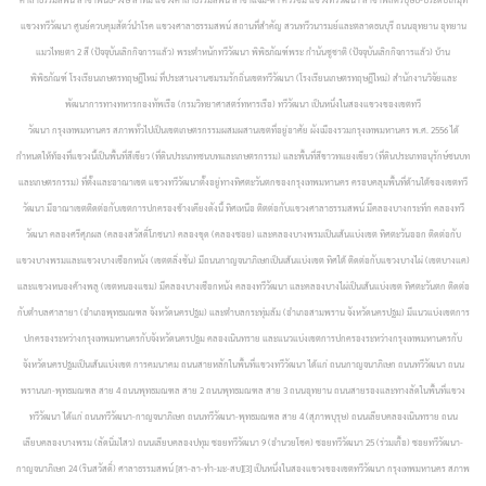
แขวงทวีวัฒนา
ศูนย์ควบคุมสัตว์นำโรค แขวงศาลาธรรมสพน์
สถานที่สำคัญ
สวนทวีวนารมย์และตลาดธนบุรี
ถนนอุทยาน
อุทยาน
แมวไทยตา 2 สี (ปัจจุบันเลิกกิจการแล้ว)
พระตำหนักทวีวัฒนา
พิพิธภัณฑ์พระ กำนันชูชาติ (ปัจจุบันเลิกกิจการแล้ว)
บ้าน
พิพิธภัณฑ์
โรงเรียนเกษตรทฤษฎีใหม่
ที่ประสานงานชมรมรักถิ่นเขตทวีวัฒนา (โรงเรียนเกษตรทฤษฎีใหม่)
สำนักงานวิจัยและ
พัฒนาการทางทหารกองทัพเรือ (กรมวิทยาศาสตร์ทหารเรือ)
ทวีวัฒนา เป็นหนึ่งในสองแขวงของเขตทวี
วัฒนา กรุงเทพมหานคร สภาพทั่วไปเป็นเขตเกษตรกรรมผสมผสานเขตที่อยู่อาศัย ผังเมืองรวมกรุงเทพมหานคร พ.ศ. 2556 ได้
กำหนดให้ท้องที่แขวงนี้เป็นพื้นที่สีเขียว (ที่ดินประเภทชนบทและเกษตรกรรม) และพื้นที่สีขาวทแยงเขียว (ที่ดินประเภทอนุรักษ์ชนบท
และเกษตรกรรม) ที่ตั้งและอาณาเขต แขวงทวีวัฒนาตั้งอยู่ทางทิศตะวันตกของกรุงเทพมหานคร ครอบคลุมพื้นที่ด้านใต้ของเขตทวี
วัฒนา มีอาณาเขตติดต่อกับเขตการปกครองข้างเคียงดังนี้ ทิศเหนือ ติตต่อกับแขวงศาลาธรรมสพน์ มีคลองบางกระทึก คลองทวี
วัฒนา คลองศรีศุภผล (คลองสวัสดิ์โภชนา) คลองขุด (คลองซอย) และคลองบางพรมเป็นเส้นแบ่งเขต ทิศตะวันออก ติดต่อกับ
แขวงบางพรมและแขวงบางเชือกหนัง (เขตตลิ่งชัน) มีถนนกาญจนาภิเษกเป็นเส้นแบ่งเขต ทิศใต้ ติดต่อกับแขวงบางไผ่ (เขตบางแค)
และแขวงหนองค้างพลู (เขตหนองแขม) มีคลองบางเชือกหนัง คลองทวีวัฒนา และคลองบางไผ่เป็นเส้นแบ่งเขต ทิศตะวันตก ติดต่อ
กับตำบลศาลายา (อำเภอพุทธมณฑล จังหวัดนครปฐม) และตำบลกระทุ่มล้ม (อำเภอสามพราน จังหวัดนครปฐม) มีแนวแบ่งเขตการ
ปกครองระหว่างกรุงเทพมหานครกับจังหวัดนครปฐม คลองเนินทราย และแนวแบ่งเขตการปกครองระหว่างกรุงเทพมหานครกับ
จังหวัดนครปฐมเป็นเส้นแบ่งเขต การคมนาคม ถนนสายหลักในพื้นที่แขวงทวีวัฒนา ได้แก่ ถนนกาญจนาภิเษก ถนนทวีวัฒนา ถนน
พรานนก-พุทธมณฑล สาย 4 ถนนพุทธมณฑล สาย 2 ถนนพุทธมณฑล สาย 3 ถนนอุทยาน ถนนสายรองและทางลัดในพื้นที่แขวง
ทวีวัฒนา ได้แก่ ถนนทวีวัฒนา-กาญจนาภิเษก ถนนทวีวัฒนา-พุทธมณฑล สาย 4 (สุภาพบุรุษ) ถนนเลียบคลองเนินทราย ถนน
เลียบคลองบางพรม (ลัดนิ่มไสว) ถนนเลียบคลองปทุม ซอยทวีวัฒนา 9 (อำนวยโชค) ซอยทวีวัฒนา 25 (ร่วมเกื้อ) ซอยทวีวัฒนา-
กาญจนาภิเษก 24 (รินสวัสดิ์)
ศาลาธรรมสพน์ [สา-ลา-ทำ-มะ-สบ][3] เป็นหนึ่งในสองแขวงของเขตทวีวัฒนา กรุงเทพมหานคร สภาพ