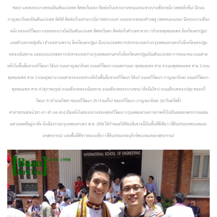
ซอย) และคลองบางพรมเป็นเส้นแบ่งเขต ทิศตะวันออก ติดต่อกับแขวงบางพรมและแขวงบางเชือกหนัง (เขตตลิ่งชัน) มีถนน
กาญจนาภิเษกเป็นเส้นแบ่งเขต ทิศใต้ ติดต่อกับแขวงบางไผ่ (เขตบางแค) และแขวงหนองค้างพลู (เขตหนองแขม) มีคลองบางเชือก
หนัง คลองทวีวัฒนา และคลองบางไผ่เป็นเส้นแบ่งเขต ทิศตะวันตก ติดต่อกับตำบลศาลายา (อำเภอพุทธมณฑล จังหวัดนครปฐม)
และตำบลกระทุ่มล้ม (อำเภอสามพราน จังหวัดนครปฐม) มีแนวแบ่งเขตการปกครองระหว่างกรุงเทพมหานครกับจังหวัดนครปฐม
คลองเนินทราย และแนวแบ่งเขตการปกครองระหว่างกรุงเทพมหานครกับจังหวัดนครปฐมเป็นเส้นแบ่งเขต การคมนาคม ถนนสาย
หลักในพื้นที่แขวงทวีวัฒนา ได้แก่ ถนนกาญจนาภิเษก ถนนทวีวัฒนา ถนนพรานนก-พุทธมณฑล สาย 4 ถนนพุทธมณฑล สาย 2 ถนน
พุทธมณฑล สาย 3 ถนนอุทยาน ถนนสายรองและทางลัดในพื้นที่แขวงทวีวัฒนา ได้แก่ ถนนทวีวัฒนา-กาญจนาภิเษก ถนนทวีวัฒนา-
พุทธมณฑล สาย 4 (สุภาพบุรุษ) ถนนเลียบคลองเนินทราย ถนนเลียบคลองบางพรม (ลัดนิ่มไสว) ถนนเลียบคลองปทุม ซอยทวี
วัฒนา 9 (อำนวยโชค) ซอยทวีวัฒนา 25 (ร่วมเกื้อ) ซอยทวีวัฒนา-กาญจนาภิเษก 24 (รินสวัสดิ์)
ศาลาธรรมสพน์ [สา-ลา-ทำ-มะ-สบ] เป็นหนึ่งในสองแขวงของเขตทวีวัฒนา กรุงเทพมหานคร สภาพทั่วไปเป็นเขตเกษตรกรรมผสม
ผสานเขตที่อยู่อาศัย ผังเมืองรวมกรุงเทพมหานคร พ.ศ. 2556 ได้กำหนดให้ท้องที่แขวงนี้เป็นพื้นที่สีเขียว (ที่ดินประเภทชนบทและ
เกษตรกรรม) และพื้นที่สีขาวทแยงเขียว (ที่ดินประเภทอนุรักษ์ชนบทและเกษตรกรรม)