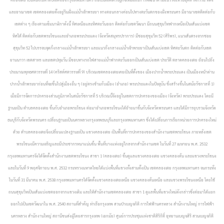
และอาณาเขต เขตคลองเตยตั้งอยู่ริมฝั่งแม่น้ำเจ้าพระยา ทางตอนกลางค่อนไปทางตะวันตกของฝั่งพระนคร มีอาณาเขตติดต่อกับ
เขตต่าง ๆ เรียงตามเข็มนาฬิกาดังนี้ ทิศเหนือและทิศตะวันออก ติดต่อกับเขตวัฒนา มีถนนสุขุมวิทฟากเหนือเป็นเส้นแบ่งเขต
ทิศใต้ ติดต่อกับเขตพระโขนงและอำเภอพระประแดง (จังหวัดสมุทรปราการ) มีซอยสุขุมวิท 52 (ศิริพร), แนวเส้นตรงจากซอย
สุขุมวิท 52 ไปบรรจบจุดกึ่งกลางแม่น้ำเจ้าพระยา และแนวกึ่งกลางแม่น้ำเจ้าพระยาเป็นเส้นแบ่งเขต ทิศตะวันตก ติดต่อกับเขต
ยานนาวา เขตสาทร และเขตปทุมวัน มีขอบทางรถไฟสายแม่น้ำฟากตะวันออกเป็นเส้นแบ่งเขต ประวัติ ตลาดคลองเตย ย้อนไปถึง
ประมาณพุทธศตวรรษที่ 14 (คริสต์ศตวรรษที่ 9) บริเวณเขตคลองเตยเคยเป็นที่ตั้งของ เมืองปากน้ำพระประแดง เป็นเมืองหน้าด่าน
ปากน้ำเจ้าพระยาก่อนที่จะขึ้นไปสู่เมืองอื่น ๆ (อยู่ตรงข้ามกับเมือง (อำเภอ) พระประแดงในปัจจุบัน ซึ่งสร้างขึ้นในสมัยรัชกาลที่ 1)
เมื่อมีการจัดการปกครองส่วนภูมิภาคในสมัยรัชกาลที่ 5 บริเวณนี้จึงอยู่ในเขตการปกครองของเมือง (จังหวัด) พระประแดง โดยมี
ฐานะเป็น ตำบลคลองเตย ขึ้นกับอำเภอพระโขนง ต่อมาอำเภอพระโขนงได้ย้ายมาขึ้นกับจังหวัดพระนคร และได้มีการยุบรวมจังหวัด
ธนบุรีกับจังหวัดพระนคร เปลี่ยนฐานะเป็นนครหลวงกรุงเทพธนบุรีและกรุงเทพมหานคร ซึ่งได้เปลี่ยนการเรียกหน่วยการปกครองใหม่
ด้วย ตำบลคลองเตยจึงเปลี่ยนแปลงฐานะเป็น แขวงคลองเตย เป็นพื้นที่การปกครองของสำนักงานเขตพระโขนง ภายหลังเขต
พระโขนงมีความเจริญและมีประชากรหนาแน่นขึ้น พื้นที่บางแห่งอยู่ไกลจากสำนักงานเขต ในวันที่ 27 เมษายน พ.ศ. 2532
กรุงเทพมหานครจึงได้จัดตั้งสำนักงานเขตพระโขนง สาขา 1 (คลองเตย) ขึ้นดูแลแขวงคลองเตย แขวงคลองตัน และแขวงพระโขนง
และในวันที่ 9 พฤศจิกายน พ.ศ. 2532 กระทรวงมหาดไทยได้แบ่งพื้นที่แขวงทั้งสามตั้งเป็น เขตคลองเตย กรุงเทพมหานคร จนกระทั่ง
ในวันที่ 31 มีนาคม พ.ศ. 2538 กรุงเทพมหานครได้จัดตั้งแขวงคลองเตยเหนือ แขวงคลองตันเหนือ และแขวงพระโขนงเหนือ โดยใช้
ถนนสุขุมวิทเป็นเส้นแบ่งเขตออกจากแขวงเดิม และให้สำนักงานเขตคลองเตย สาขา 1 ดูแลพื้นที่แขวงใหม่ดังกล่าวซึ่งต่อมาได้แยก
ออกไปเป็นเขตวัฒนาใน พ.ศ. 2540
สถานที่สำคัญ ท่าเรือกรุงเทพ สวนป่าเบญจกิติ การไฟฟ้านครหลวง สำนักงานใหญ่ การไฟฟ้า
นครหลวง สำนักงานใหญ่ สถานีขนส่งผู้โดยสารกรุงเทพ (เอกมัย) ศูนย์การประชุมแห่งชาติสิริกิติ์ อุทยานเบญจสิริ สวนเบญจกิติ