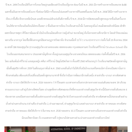
ปี พ.ศ. 2494 โรงเรียนได้รับการรับรองวิทยฐานะเทียบเท่าโรงเรียนรัฐบาล ต่อมาในปี พ.ศ. 2501 มีการสร้างอาคารเรียนขนาด 8x88
เมตรขึ้นเป็นอาคารเรียนหลังแรก ซึ่งต่อมาได้มีการรื้อถอนไปและสร้างอาคารสิรินเทพขึ้นแทน ในปี พ.ศ. 2508 ได้มีการสร้างอาคาร
เรียน 4 ชั้นชื่อ ตึกดวงหทัยนิรมล และตึกพระแม่เจ้าแห่งสันติภาพขึ้น ปี พ.ศ. 2518 มีการเปิดสอนหลักสูตรอนุบาลขึ้นเป็นครั้งแรก
โดนใช้อาคารเรียนเป็นเรือนไม้ทรงปั้นหยา 2 ชั้นเป็นอาคารเรียน
โรงเรียนสายน้ำผึ้ง ในพระอุปถัมภ์ สมเด็จพระเจ้าภคินีเธอ เจ้าฟ้า
เพชรรัตนราชสุดา สิริโสภาพัณณวดี เป็นโรงเรียนมัธยมศึกษา (หญิงล้วน) ขนาดใหญ่ สังกัดกระทรวงศึกษาธิการ โดยดำริของหม่อม
หลวงปิ่น มาลากุล โดยซื้อที่ดินจากมูลนิธิมหามกุฏราชวิทยาลัย จำนวนเนื้อที่ 12 ไร่ 1 งาน 63 ตารางวา ก่อตั้งวันที่ 20 สิงหาคม 2504
ณ เลขที่ 186 ซอยสุขุมวิท 22 ถนนสุขุมวิท แขวงคลองเตย เขตคลองเตย กรุงเทพมหานคร
โรงเรียนศรีวิกรม์ (Srivikorn School) เป็น
โรงเรียนเอกชนขนาดกลาง ประเภทสามัญศึกษา ตั้งอยู่บนถนนสุขุมวิท แขวงพระโขนง เขตคลองเตย ก่อตั้งขึ้นเมื่อปี พ.ศ. 2506
โดย เฉลิมพันธ์ ศรีวิกรม์ และคุณหญิง ศศิมา ศรีวิกรม์ ปัจจุบันปิดกิจการ ตั้งแต่ปี 2560 พร้อมระบุว่า โรงเรียนฯจะปิดหลักสูตรสามัญ
เมื่อสิ้นสุดปีการศึกษา 2559 ในเดือนกุมภาพันธ์ พ.ศ. 2560 และยืนยันว่าไม่ได้ปรับเป็นโรงแรมหรือคอนโดฯ ยังคงเป็นสถาบันการ
ศึกษาเช่นเดิม เพียงแต่ปรับเปลี่ยนเป็นหลักสูตรนานาชาติ ซึ่งถือว่าเป็นการพัฒนาอีกระดับหนึ่ง
สายท่าเรือ–บางนา ทางพิเศษสาย
ท่าเรือ–บางนา เปิดให้บริการ พ.ศ. 2526 ระยะทาง 7.9 กิโลเมตร แนวสายทางเริ่มจากปลายทางหลวงแผ่นดินหมายเลข 34 บริเวณ
ทางแยกบางนา แล้วมุ่งไปทางทิศตะวันตก ผ่านจุดตัดทางพิเศษฉลองรัชที่ทางแยกต่างระดับสุขุมวิท ช่วงนี้เป็นทางระดับดินขนาด 6
ช่องจราจร และเป็นทางยกระดับตั้งแต่ทางแยกต่างระดับสุขุมวิท 50 ถึงทางแยกต่างระดับท่าเรือ ทางพิเศษสายนี้ประกอบด้วยด่าน
เก็บค่าผ่านทางจำนวน 4 ด่านคือ ด่านท่าเรือ 2, ด่านอาจณรงค์, ด่านสุขุมวิท 62 และด่านบางนา สายท่าเรือ–ดาวคะนอง ทางพิเศษ
สายท่าเรือ–ดาวคะนอง เปิดให้บริการ 5 ธันวาคม พ.ศ. 2530 ระยะทาง 10.3 กิโลเมตร แนวสายทางเริ่มจากทางแยกต่างระดับท่าเรือ
มีถนนรัชดาภิเษก กับ ถนนพระรามที่ 3 คู่ขนานไปตามทางด่วน ผ่านทางแยกต่างระดับบางโคล่