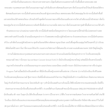
แล้วจึงปรับเป็นถนนขนาด 2 ช่องทางจราจรสวนทาง มีจุดเริ่มต้นจากถนนพระรามที่ 4 ในพื้นที่แขวงคลองเตย เขต
คลองเตย กรุงเทพมหานคร ตัดกับถนนเกษมราษฏร์ แล้วจึงเลียบทางพิเศษเฉลิมมหานคร ตัดกับถนนกล้วยน้ำไทแล้วจึงลอดใต้ทาง
พิเศษเฉลิมมหานคร จากนั้นจึงข้ามคลองพระโขนงเข้าสู่แขวงพระโขนง เขตคลองเตย ตัดกับซอยสุขุมวิท 50 จากนั้นจึงเข้าพื้นที่
แขวงพระโขนงใต้ เขตพระโขนง บริเวณใกล้กับจุดตัดกับถนนอาจณรงค์ซึ่งเป็นถนนเลียบทางรถไฟ แล้วเลียบแม่น้ำเจ้าพระยา ตัดกับ
ซอยสุขุมวิท 62 จากนั้นจึงข้ามคลองบางอ้อเข้าพื้นที่แขวงบางนาเหนือ เขตบางนา ตัดกับถนนสรรพาวุธเข้าพื้นที่แขวงบางนาใต้ แล้ว
ข้ามคลองบางนา ผ่านหน่วยงานทหารเรือ จากนั้นจึงเข้าเขตจังหวัดสมุทรปราการ โดยถนนสายนี้ทำหน้าที่แบ่งเขตระหว่างเขต
เทศบาลตำบลสำโรงเหนือ อำเภอเมืองสมุทรปราการ กับเขตเทศบาลเมืองปู่เจ้าสมิงพราย อำเภอพระประแดง จากนั้นจึงข้ามคลอง
สำโรง แล้วตัดกับถนนปู่เจ้าสมิงพราย สุดท้ายจึงลอดใต้ทางพิเศษกาญจนาภิเษก และไปสิ้นสุดที่ถนนสุขุมวิทกิโลเมตรที่ 22 (บริเวณ
พิพิธภัณฑ์ช้างเอราวัณ) ที่ทางแยกโค้งเกริก ถนนทางรถไฟสายเก่านี้เดิมเคยเป็น ทางหลวงแผ่นดินหมายเลข 3109 ปัจจุบันอยู่ใน
ความรับผิดชอบของกรุงเทพมหานครและกรมทางหลวงชนบท (ช่วงถนนในเขตจังหวัดสมุทรปราการ)
โรงเรียนพระหฤทัย
คอนแวนต์ (พห.) (อังกฤษ: Sacred Heart Convent School (S.H.C)) เป็นโรงเรียนหญิงขนาดใหญ่ แต่จะมีนักเรียนชายในระดับ
อนุบาลถึงประถมด้วย แบ่งเป็นแผนกอนุบาล แผนกประถม แผนกมัธยม และมีการแยก เป็นโปรแกรมสองภาษา หรือ English
Program ในส่วนนี้จะเป็นโรงเรียนสหศึกษา ที่มีนักเรียนทั้งหญิงและชายตั้งแต่เกรด 1 ถึงเกรด 12 ภายในโรงเรียน ตึกสิรินเทพ
โรงเรียนพระหฤทัยคอนแวนต์ ซุ้มการะเวก เป็นที่นั่งพักผ่อนและทำกิจกรรม (ปัจจุบันไม่มีแล้ว) ลานหทัยนิรมล เป็นสนามบาสขนาด
ใหญ่ สำหรับทำกิจกรรมมากมาย โดยปกติแล้ว ทุก ๆ เช้านักเรียนจะเข้าแถวบริเวณนั้น ใต้ตึกหนึ่งศตวรรษ คณะพระหฤทัย เป็นที่รับ
ประทานอาหารของนักเรียนชั้นประถมศึกษาปีที่ 1-4 และที่เข้าแถวในตอนเช้าของนักเรียนแผนก ENGLISH PROGRAM ทางเดินที่
นักเรียนเดิน เข้า-ออก ในทุกๆวัน มีตึกเรียนทั้งหมด 5 อาคาร มีโรงอาหาร 2 ที่คือ โรงอาหารจอห์นพอล โรงอาหารเสริมสวัสดิ์ ประวัติ
โรงเรียน เป็นโรงเรียนแห่งแรกของคณะภคินีพระหฤทัยของพระเยซูเจ้าแห่งกรุงเทพฯ ก่อตั้งโดยอธิการิณีเซราฟิน เดอมารี ในวันที่
28 กุมภาพันธ์ พ.ศ. 2477 ในระยะแรกจะสอนระดับประถมศึกษาปีที่ 1-4 เท่านั้น ตอนนั้นใช้อาคารที่พักของซิสเตอร์เป็นอาคารเรียน