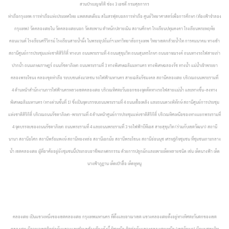
สวนป่าเบญจกิติ ช่อง 3 เอชดี กรมศุลกากร
ท่าเรือกรุงเทพ การท่าเรือแห่งประเทศไทย แพตสเตเดียม สโมสรฟุตบอลการท่าเรือ ศูนย์วิทยาศาสตร์เพื่อการศึกษา (ท้องฟ้าจำลอง
กรุงเทพ) วัดคลองเตยใน วัดคลองเตยนอก วัดสะพาน ตำหนักปลายเนิน สถานศึกษา โรงเรียนปทุมคงคา โรงเรียนพระหฤทัย
คอนแวนต์ โรงเรียนศรีวิกรม์ โรงเรียนสายน้ำผึ้ง ในพระอุปถัมภ์ฯ มหาวิทยาลัยกรุงเทพ วิทยาเขตกล้วยน้ำไท การคมนาคม ทางเข้า
สถานีศูนย์การประชุมแห่งชาติสิริกิติ์ ทางบก ถนนพระรามที่ 4 ถนนสุขุมวิท ถนนสุนทรโกษา ถนนอาจณรงค์ ถนนทางรถไฟสายเก่า
ปากน้ำ ถนนเกษมราษฎร์ ถนนรัชดาภิเษก ถนนพระรามที่ 3 ทางพิเศษเฉลิมมหานคร ทางพิเศษฉลองรัช ทางน้ำ แม่น้ำเจ้าพระยา
คลองพระโขนง คลองขุดท่าเรือ
ระบบขนส่งมวลชน รถไฟฟ้ามหานคร สายเฉลิมรัชมงคล สถานีคลองเตย บริเวณถนนพระรามที่
4 ด้านหน้าสำนักงานการไฟฟ้านครหลวงเขตคลองเตย บริเวณทิศตะวันออกของจุดตัดทางรถไฟสายแม่น้ำ และทางขึ้น–ลงทาง
พิเศษเฉลิมมหานคร (ทางด่วนขั้นที่ 1) ซึ่งเป็นจุดบรรจบถนนพระรามที่ 4 ถนนเชื้อเพลิง และถนนดวงพิทักษ์ สถานีศูนย์การประชุม
แห่งชาติสิริกิติ์ บริเวณถนนรัชดาภิเษก–พระรามที่ 4 ด้านหน้าศูนย์การประชุมแห่งชาติสิริกิติ์ บริเวณทิศเหนือของทางแยกพระรามที่
4 จุดบรรจบของถนนรัชดาภิเษก ถนนพระรามที่ 4 และถนนพระรามที่ 3 รถไฟฟ้าบีทีเอส สายสุขุมวิท (ร่วมกับเขตวัฒนา)
สถานี
นานา สถานีอโศก สถานีพร้อมพงษ์ สถานีทองหล่อ สถานีเอกมัย สถานีพระโขนง สถานีอ่อนนุช
เศรษฐกิจชุมชน ที่ชุมชนเกาะกลาง
น้ำ เขตคลองเตย ผู้ที่อาศัยอยู่ยังชุมชนนี้ประกอบอาชีพเกษตรกรรม ด้วยการปลูกผักและเพาะเห็ดหลายชนิด เช่น เห็ดนางฟ้า เห็ด
นางฟ้าภูฏาน เห็ดเป๋าฮื้อ เห็ดหูหนู
คลองเตย เป็นแขวงหนึ่งของเขตคลองเตย กรุงเทพมหานคร ที่ตั้งและอาณาเขต แขวงคลองเตยตั้งอยู่ทางทิศตะวันตกของเขต
คลองเตย มีอาณาเขตติดต่อกับแขวงและตำบลข้างเคียงดังนี้ ทิศเหนือ ติตต่อกับแขวงคลองเตยเหนือ (เขตวัฒนา) มีถนนสุขุมวิท