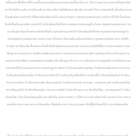
เปลี่ยนแปลงพื้นที่แขวงสีกัน และตั้งแขวงดอนเมืองและแขวงสนามบินขึ้นมาเมื่อ พ.ศ. 2552
การคมนาคม ทางยกระดับอุตราภิมุข
สถานีรถไฟฟ้าชานเมือง สายสีแดงเข้ม สถานีดอนเมือง ในพื้นที่เขตดอนเมืองมีทางสายหลัก ได้แก่ ถนนพหลโยธิน ตั้งแต่คลองถนน
ถึงอนุสรณ์สถานแห่งชาติ บริษัทดอนเมืองพัฒนาจำกัด และแยกลำลูกกา (สุดเขตกรุงเทพมหานคร) ถนนวิภาวดีรังสิต ตั้งแต่คลอง
วัดหลักสี่จนถึงอนุสรณ์สถานแห่งชาติ โรงเรียนมัธยมสังคีตวิทยากรุงเทพมหานครและหมู่บ้านวังทอง (สุดเขตกรุงเทพมหานคร) ทาง
ยกระดับอุตราภิมุข ตั้งแต่คลองวัดหลักสี่จนถึง อนุสรณ์สถานแห่งชาติ โรงเรียนมัธยมสังคีตวิทยากรุงเทพมหานครและหมู่บ้าน
วังทองสุดเขตกรุงเทพมหานคร ถนนสรงประภา ตั้งแต่แยกวัดดอนเมืองจนถึงแยกศรีสมาน (สุดเขตกรุงเทพมหานคร) รถไฟฟ้า
ชานเมือง สายสีแดงเข้ม ตั้งแต่คลองวัดหลักสี่จนถึงสุดเขตกรุงเทพมหานคร ถนนสายรองในพื้นที่ได้แก่ ถนนกำแพงเพชร 6 ถนน
เชิดวุฒากาศ ถนนช่างอากาศอุทิศ ถนนเลียบคลองประปา ถนนสรณคมน์ ถนนประชาอุทิศ ถนนโกสุมรวมใจ ถนนวัดเวฬุวนาราม
ถนนนาวงประชาพัฒนา ถนนเดชะตุงคะ ถนนเทิดราชัน (เลียบคูนายกิม สาย 1) ถนนจันทรุเบกษา ถนนธูปเตมีย์ ทางน้ำมีคลองถนน
คลองวัดหลักสี่ คลองเปรมประชากร คลองตาอูฐ
สถานศึกษา โรงเรียนดอนเมืองจาตุรจินดา โรงเรียนดอนเมืองทหารอากาศบำรุง
โรงเรียนพระหฤทัยดอนเมือง โรงเรียนนานาชาติฮาร์โรว์ โรงเรียนบริบูรณ์ศิลป์ศึกษา โรงเรียนสีกัน (วัฒนานันท์อุปถัมภ์) โรงเรียน
บำรุงรวิวรรณวิทยา โรงเรียนประชาอุทิศ (จันทาบอนุสรณ์) โรงเรียนเปรมประชา (สายหยุด - เกษมสงเคราะห์) โรงเรียนพหลโยธิน
(พ่วงเจริญอุปถัมภ์) โรงเรียนวัดดอนเมือง (ทหารอากาศอุทิศ) โรงเรียนวัดเวฬุวนาราม (สินทรัพย์เพ็ญ - สุวรรณอนุสรณ์) โรงเรียน
ธนินทรวิทยา วิทยาลัยเทคนิคดอนเมือง
สถานที่สำคัญ หน่วยงานราชการ บริษัท ท่าอากาศยานไทย จำกัด (มหาชน) ท่าอากาศยาน
ดอนเมือง ท่าอากาศยานนานาชาติดอนเมือง (ชื่อเดิมคือ ท่าอากาศยานกรุงเทพ) หรือที่รู้จักกันโดยทั่วไปว่า สนามบินดอนเมือง
ตั้งอยู่บนถนนวิภาวดีรังสิต แขวงสนามบิน แขวง
ดอนเมือง เขตดอนเมือง 24 กิโลเมตร ทางตอนเหนือของกรุงเทพมหานคร เป็น