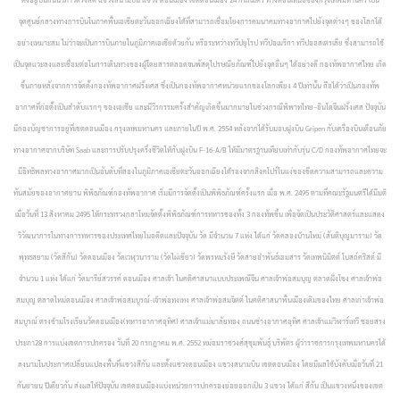
จุดศูนย์กลางทางการบินในภาคพื้นเอเชียตะวันออกเฉียงใต้ที่สามารถเชื่อมโยงการคมนาคมทางอากาศไปยังจุดต่างๆ ของโลกได้
อย่างเหมาะสม ไม่ว่าจะเป็นการบินภายในภูมิภาคเอเชียด้วยกัน หรือระหว่างทวีปยุโรป ทวีปอเมริกา ทวีปออสเตรเลีย ซึ่งสามารถใช้
เป็นจุดแวะลงและเชื่อมต่อในการเดินทางของผู้โดยสารตลอดจนพัสดุไปรษณียภัณฑ์ไปยังจุดอื่นๆ ได้อย่างดี กองทัพอากาศไทย เกิด
ขึ้นภายหลังจากการจัดตั้งกองทัพอากาศฝรั่งเศส ซึ่งเป็นกองทัพอากาศหน่วยแรกของโลกเพียง 4 ปีเท่านั้น ถือได้ว่าเป็นกองทัพ
อากาศที่ก่อตั้งเป็นลำดับแรกๆ ของเอเชีย และมีวีรกรรมครั้งสำคัญเกิดขึ้นมากมายในช่วงกรณีพิพาทไทย–อินโดจีนฝรั่งเศส ปัจจุบัน
มีกองบัญชาการอยู่ที่เขตดอนเมือง กรุงเทพมหานคร และภายในปี พ.ศ. 2554 หลังจากได้รับมอบฝูงบิน Gripen กับเครื่องบินเตือนภัย
ทางอากาศจากบริษัท Saab และการปรับปรุงครึ่งชีวิตให้กับฝูงบิน F-16-A/B ให้มีมาตรฐานเทียบเท่ากับรุ่น C/D กองทัพอากาศไทยจะ
มีอิทธิพลทางอากาศมากเป็นอันดับที่สองในภูมิภาคเอเชียตะวันออกเฉียงใต้รองจากสิงคโปร์ในแง่ของขีดความสามารถและความ
ทันสมัยของอากาศยาน พิพิธภัณฑ์กองทัพอากาศ เริ่มมีการจัดตั้งเป็นพิพิธภัณฑ์ครั้งแรก เมื่อ พ.ศ. 2495 ตามที่คณะรัฐมนตรีได้มีมติ
เมื่อวันที่ 13 สิงหาคม 2495 ให้กระทรวงกลาโหมจัดตั้งพิพิธภัณฑ์การทหารของทั้ง 3 กองทัพขึ้น เพื่อจัดเป็นประวัติศาสตร์และแสดง
วิวัฒนาการในทางการทหารของประเทศไทยในอดีตและปัจจุบัน วัด มีจำนวน 7 แห่ง ได้แก่ วัดคลองบ้านใหม่ (สันติบุญมาราม) วัด
พุทธสยาม (วัดสีกัน) วัดดอนเมือง วัดเวฬุวนาราม (วัดไผ่เขียว) วัดพรหมรังษี วัดสายอำพันธ์เอมสาร วัดเทพนิมิตต์ โบสถ์คริสต์ มี
จำนวน 1 แห่ง ได้แก่ วัดมารีย์สวรรค์ ดอนเมือง ศาลเจ้า ในคติศาสนาแบบประเพณีจีน ศาลเจ้าพ่อสมบุญ ตลาดฝั่งโขง ศาลเจ้าพ่อ
สมบุญ ตลาดใหม่ดอนเมือง ศาลเจ้าพ่อสมบูรณ์-เจ้าพ่อทงเทง ศาลเจ้าพ่อสมจิตต์ ในคติศาสนาพื้นเมืองเดิมของไทย ศาลเก่าเจ้าพ่อ
สมบูรณ์ ตรงข้ามโรงเรียนวัดดอนเมือง(ทหารอากาศอุทิศ) ศาลเจ้าแม่มาลัยทอง ถนนช่างอากาศอุทิศ ศาลเจ้าแม่วิฬาร์เทวี ซอยสรง
ประภา28
การแบ่งเขตการปกครอง วันที่ 20 กรกฎาคม พ.ศ. 2552 หม่อมราชวงศ์สุขุมพันธุ์ บริพัตร ผู้ว่าราชการกรุงเทพมหานครได้
ลงนามในประกาศเปลี่ยนแปลงพื้นที่แขวงสีกัน และตั้งแขวงดอนเมือง แขวงสนามบิน เขตดอนเมือง โดยมีผลใช้บังคับเมื่อวันที่ 21
กันยายน ปีเดียวกัน ส่งผลให้ปัจจุบัน เขตดอนเมืองแบ่งหน่วยการปกครองย่อยออกเป็น 3 แขวง ได้แก่
สีกัน เป็นแขวงหนึ่งของเขต