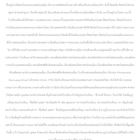
ตั้งอยู่ทางทิศตะวันออกของเขตดอนเมือง มีอาณาเขตติดต่อกับแขวงข้างเคียงเรียงตามเข็มนาฬิกา ดังนี้ ทิศเหนือ ติดต่อกับตำบล
คูคต (อำเภอลำลูกกา จังหวัดปทุมธานี) มีแนวเส้นตรงผ่านแนวรั้วบริษัท ดอนเมืองพัฒนา จำกัด แนวรั้วหมู่บ้านวังทอง แนวรั้ว
โรงเรียนมัธยมสังคีตวิทยา กรุงเทพมหานคร และแนวรั้วอนุสรณ์สถานแห่งชาติเป็นเส้นแบ่งเขต ทิศตะวันออก ติดต่อกับแขวง
สายไหมและแขวงคลองถนน (เขตสายไหม) มีถนนพหลโยธิน เป็นเส้นแบ่งเขต ทิศใต้ ติดต่อกับแขวงอนุสาวรีย์ (เขตบางเขน) และ
แขวงตลาดบางเขน (เขตหลักสี่) มีคลองถนนและคลองวัดหลักสี่เป็นเส้นแบ่งเขต ทิศตะวันตก ติดต่อกับแขวงดอนเมืองและแขวง
สีกัน (เขตดอนเมือง) มีถนนกำแพงเพชร 6 เป็นเส้นแบ่งเขต การคมนาคม ถนนในพื้นที่แขวงสนามบิน ได้แก่ ถนนพหลโยธิน ถนน
วิภาวดีรังสิต ถนนกำแพงเพชร 6 ทางยกระดับอุตราภิมุข รถไฟฟ้าชานเมือง สายสีแดงเข้ม ถนนธูปะเตมีย์ ซอยวิภาวดีรังสิต 33
(เปรมประชา)
โรงเรียนกวดวิชาเขตดอนเมือง สอนพิเศษคณิตศาสตร์เขตดอนเมือง สอนพิเศษวิทยาศาสตร์เขตดอนเมือง สอนพิเศษ
ภาษาอังกฤษเขตดอนเมือง สอนพิเศษฟิสิกส์เขตดอนเมือง เรียนพิเศษคณิตศาสตร์ดอนเมือง เรียนพิเศษวิทยาศาสตร์เขตดอนเมือง
เรียนพิเศษภาษาอังกฤษเขตดอนเมือง เรียนพิเศษฟิสิกส์เขตดอนเมือง
โรงเรียนพระหฤทัยดอนเมือง (อังกฤษ: Phraharuthai
Donmuang School) (อักษรย่อ: พ.ท.ด., PTD) เป็นโรงเรียนเอกชนในกรุงเทพมหานคร ประเภทสหวิทยา สังกัดสำนักงานคณะ
กรรมการการศึกษาเอกชน กระทรวงศึกษาธิการ เป็นโรงเรียนในเครือของคณะภคินีพระหฤทัยของพระเยซูเจ้าแห่งกรุงเทพฯ ศาสนา
โรมันคาทอลิก มุ่งเน้นภาษาต่างประเทศ สัญลักษณ์ประจำโรงเรียน คำขวัญของโรงเรียน : "ศึกษาดี มีจรรยา รักษาวินัย ใจกตัญญู"
ปรัชญาของโรงเรียน: "ซื่อสัตย์ เมตตา วิชาเป็นเลิศ รัก-เทิด คุณธรรม" ตราประจำโรงเรียน : ตราประจำโรงเรียน ( H ) สัญลักษณ์
ของโรงเรียน ประกอบด้วยคำว่า “ซื่อสัตย์ เมตตา” ซึ่งเป็นคุณธรรมที่เป็นปรัชญา ของโรงเรียน มี H อยู่ในวงกลม รองรับด้วยกิ่งไม้ 2
กิ่ง H เป็นสัญลักษณ์ซึ่งมีความหมาย บ่งบอกคุณธรรมหลายรูปแบบ เพื่อบรรดาผู้บริหาร โรงเรียน ครู และนักเรียนจะได้ยึดคุณธรรม
เหล่านี้ เป็นแบบอย่าง ของการดำเนินชีวิต และเป็นเอกลักษณ์ ของโรงเรียนในเครือคณะตลอดไป ใบไม้ สีเขียว ซึ่งติดกับกิ่งที่ผูกพัน
กันทั้ง 2 กิ่ง ใบหมายถึง บุคคล กิ่งหมายถึง สังคม ซึ่งต้องพึ่งพากันและกัน โดยสมาชิกของสังคม อยู่ร่วมกันอย่างมีชีวิตชีวา ด้วย
ความเอื้ออาทร และดำรงชีวิต อย่างสันติสุข