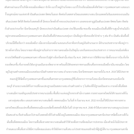
เส้นตรงผ่านแนวรั้วบริษัท ดอนเมืองพัฒนา จำกัด แนวรั้วหมู่บ้านวังทอง แนวรั้วโรงเรียนมัธยมสังคีตวิทยา กรุงเทพมหานคร และแนว
รั้วอนุสรณ์สถานแห่งชาติ เป็นเส้นแบ่งเขต ทิศตะวันออก ติดต่อกับเขตสายไหมและเขตบางเขน มีถนนพหลโยธินและคลองถนนเป็น
เส้นแบ่งเขต ทิศใต้ ติดต่อกับเขตหลักสี่ มีคลองวัดหลักสี่ คลองเปรมประชากร และคลองตาอูฐเป็นเส้นแบ่งเขต ทิศตะวันตก ติดต่อ
กับอำเภอปากเกร็ด (จังหวัดนนทบุรี) มีคลองประปาเป็นเส้นแบ่งเขต ประวัติและที่มาของชื่อ ดอนเมืองเป็นพื้นที่ที่ราบสูงน้ำท่วมไม่ถึง
อยู่ทางตอนเหนือของกรุงเทพมหานคร เดิมเป็นพื้นที่ป่าสะแกและทุ่งนา เป็นที่อยู่อาศัยของสัตว์ป่าต่าง ๆ เช่น ช้าง เป็นต้น เดิมพื้นที่
บริเวณนี้มีชื่อเรียกว่า ดอนอีเหยี่ยว เนื่องจากมีนกเหยี่ยวและนกแร้งอาศัยหากินอยู่เป็นจำนวนมาก มีจำนวนประชากรอาศัยอยู่ราว
50 หลังคาเรือน โดยมากจะอาศัยอยู่ตามริมท่าอากาศยานดอนเมืองในปัจจุบัน และริมคลองเปรมประชากร การคมนาคมมีแต่เพียง
ทางรถไฟที่จะเข้ากรุงเทพมหานคร หรือออกไปสู่ต่างจังหวัดเท่านั้น ต่อมาใน พ.ศ. 2469 ทางการได้พิจารณาจัดตั้งกองการบิน สังกัด
กองทัพบกขึ้น ซึ่งภายหลังได้ยกฐานะเป็นกองทัพอากาศ พร้อมทั้งได้ขอพระราชทานเปลี่ยนชื่อจากดอนอีเหยี่ยวเป็น ดอนเมือง โดย
อยู่ในฐานะตำบลดอนเมืองและต่อมาเป็นตำบลตลาดบางเขน อำเภอบางเขน จังหวัดพระนคร จนกระทั่งใน พ.ศ. 2515 ได้มีประกาศ
คณะปฏิวัติจัดตั้งกรุงเทพมหานครขึ้นแทนที่นครหลวงกรุงเทพธนบุรีซึ่งเกิดจากการรวมกันของจังหวัดพระนครและจังหวัด
ธนบุรี อำเภอบางเขนได้รับการเปลี่ยนแปลงฐานะเป็นเขตบางเขน ส่วนตำบลต่าง ๆ ในท้องที่ก็มีฐานะเป็นแขวง ภายหลังพื้นที่เขต
บางเขนมีความเจริญและมีประชากรหนาแน่นขึ้น พื้นที่บางแห่งอยู่ไกลจากสำนักงานเขต กระทรวงมหาดไทยจึงได้รวมแขวงสีกัน
แขวงทุ่งสองห้อง และแขวงตลาดบางเขนจัดตั้ง เขตดอนเมือง ในวันที่ 4 กันยายน พ.ศ. 2532 จากนั้นก็ได้มีประกาศกระทรวง
มหาดไทยเปลี่ยนแปลงพื้นที่เขตดอนเมืองและจัดตั้งเขตหลักสี่เมื่อวันที่ 14 ตุลาคม พ.ศ. 2540 ทำให้แขวงตลาดบางเขนถูกแบ่งออก
เป็นสองส่วน คือส่วนที่แยกไปรวมกับเขตหลักสี่กับส่วนที่ยังอยู่ในเขตดอนเมือง ต่อมากรุงเทพมหานครจึงประกาศจัดตั้งแขวงสีกัน
เต็มพื้นที่เขตดอนเมือง โดยรวมพื้นที่แขวงตลาดบางเขนเดิมเข้าไว้ด้วยเพื่อความชัดเจนในการปกครอง เนื่องด้วยยังไม่มีประกาศ
กำหนดแนวพื้นที่แขวงให้มีความชัดเจนแน่นอน ทำให้เกิดความสับสน แก่ประชาชนและเจ้าหน้าที่ผู้ปฏิบัติงาน กรุงเทพมหานครจึง