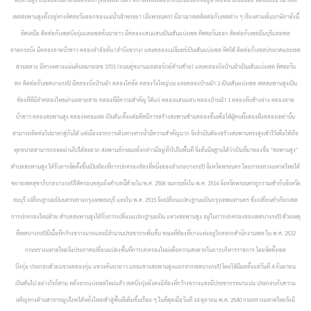
เขตสะพานสูงตั้งอยู่ทางทิศตะวันออกของแม่น้ำเจ้าพระยา (ฝั่งพระนคร) มีอาณาเขตติดต่อกับเขตต่าง ๆ เรียงตามเข็มนาฬิกาดังนี้
ทิศเหนือ ติดต่อกับเขตบึงกุ่มและเขตคันนายาว มีคลองแสนแสบเป็นเส้นแบ่งเขต ทิศตะวันออก ติดต่อกับเขตมีนบุรีและเขต
ลาดกระบัง มีคลองลาดบัวขาว คลองลำอ้อตัน (ลำบึงขวาง) และคลองแม่จันทร์เป็นเส้นแบ่งเขต ทิศใต้ ติดต่อกับเขตประเวศและเขต
สวนหลวง มีทางหลวงแผ่นดินหมายเลข 3701 (ถนนคู่ขนานมอเตอร์เวย์ด้านซ้าย) และคลองบึงบ้านม้าเป็นเส้นแบ่งเขต ทิศตะวัน
ตก ติดต่อกับเขตบางกะปิ มีคลองบึงบ้านม้า คลองโคลัด คลองวังใหญ่บน และคลองบ้านม้า 2 เป็นเส้นแบ่งเขต เขตสะพานสูงเป็น
ท้องที่ที่มีลำคลองไหลผ่านหลายสาย คลองที่มีความสำคัญ ได้แก่ คลองแสนแสบ คลองบ้านม้า 1 คลองทับช้างล่าง คลองลาด
บัวขาว คลองสะพานสูง คลองหลอแหล เป็นต้น ตั้งแต่อดีตมีการสร้างสะพานข้ามคลองขึ้นเพื่อให้ผู้คนทั้งสองฝั่งคลองเหล่านั้น
สามารถติดต่อไปมาหาสู่กันได้ แต่เนื่องจากการเดินทางทางน้ำมีความสำคัญมาก จึงจำเป็นต้องสร้างสะพานทรงสูงเข้าไว้เพื่อให้เรือ
ทุกขนาดสามารถลอดผ่านไปได้สะดวก สะพานลักษณะดังกล่าวมีอยู่ทั่วไปในพื้นที่ จึงสันนิษฐานได้ว่าเป็นที่มาของชื่อ "สะพานสูง"
ตำบลสะพานสูง ได้รับการจัดตั้งขึ้นเป็นท้องที่การปกครองท้องที่หนึ่งของอำเภอบางกะปิ จังหวัดพระนคร โดยกระทรวงมหาดไทยได้
ขยายเขตสุขาภิบาลบางกะปิให้ครอบคลุมถึงตำบลนี้ด้วยใน พ.ศ. 2506 จนกระทั่งใน พ.ศ. 2514 จังหวัดพระนครถูกรวมเข้ากับจังหวัด
ธนบุรี เปลี่ยนฐานะเป็นนครหลวงกรุงเทพธนบุรี และใน พ.ศ. 2515 จึงเปลี่ยนแปลงฐานะเป็นกรุงเทพมหานคร ซึ่งเปลี่ยนคำเรียกเขต
การปกครองใหม่ด้วย ตำบลสะพานสูงได้รับการเปลี่ยนแปลงฐานะเป็น แขวงสะพานสูง อยู่ในการปกครองของเขตบางกะปิ ด้วยเหตุ
ที่เขตบางกะปิมีเนื้อที่กว้างขวางมากและมีจำนวนประชากรเพิ่มขึ้น ขณะที่ท้องที่บางแห่งอยู่ไกลจากสำนักงานเขต ใน พ.ศ. 2532
กระทรวงมหาดไทยจึงประกาศเปลี่ยนแปลงพื้นที่การปกครองใหม่เพื่อความสะดวกในการบริหารราชการ โดยจัดตั้งเขต
บึงกุ่ม ประกอบด้วยแขวงคลองกุ่ม แขวงคันนายาว และแขวงสะพานสูงแยกจากเขตบางกะปิ โดยให้มีผลตั้งแต่วันที่ 4 กันยายน
เป็นต้นไป อย่างไรก็ตาม หลังจากแบ่งเขตใหม่แล้ว เขตบึงกุ่มยังคงมีท้องที่กว้างขวางและมีประชากรหนาแน่น ประกอบกับความ
เจริญทางด้านสาธารณูปโภคได้หลั่งไหลเข้าสู่พื้นที่เพิ่มขึ้นเรื่อย ๆ ในที่สุดเมื่อวันที่ 14 ตุลาคม พ.ศ. 2540 กระทรวงมหาดไทยจึงมี