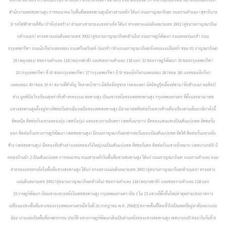
สำนักงานเขตสะพานสูง
การคมนาคม ในพื้นที่เขตสะพานสูงมีทางสายหลัก ได้แก่ ถนนกาญจนาภิเษก ถนนรามคำแหง (สุขาภิบาล
3) รถไฟฟ้าสายสีส้ม (กำลังก่อสร้าง) ส่วนทางสายรองและทางลัด ได้แก่ ทางหลวงแผ่นดินหมายเลข 3901 (คู่ขนานกาญจนาภิเษ
กด้านนอก) ทางหลวงแผ่นดินหมายเลข 3902 (คู่ขนานกาญจนาภิเษกด้านใน) ถนนราษฎร์พัฒนา ถนนเคหะร่มเกล้า ถนน
กรุงเทพกรีฑา ถนนนักกีฬาแหลมทอง ถนนศรีนครินทร์-ร่มเกล้า (ช่วงถนนกาญจนาภิเษกถึงคลองแม่จันทร์) ซอย 01 กาญจนาภิเษก
25 (พยุงทอง) ซอยรามคำแหง 118 (พฤกษชาติ) และซอยรามคำแหง 118 แยก 33 ซอยราษฎร์พัฒนา 35 ซอยกรุงเทพกรีฑา
20 (กรุงเทพกรีฑา ซี 4) ซอยกรุงเทพกรีฑา 37 (กรุงเทพกรีฑา บี 5) ซอยนักกีฬาแหลมทอง 38 (ซอย 18) และซอยนักกีฬา
แหลมทอง 40 (ซอย 19 ก) สถานที่สำคัญ วัดลาดบัวขาว มัสยิดอัลยุซรอ (หลอแหล) มัสยิดนูรุ้ลเอี๊ยะห์ซาน (ทับช้างบน) หอศิลป์
ช่วง มูลพินิจ โรงเรียนสุเหร่าทับช้างคลองบน
สะพานสูง เป็นแขวงหนึ่งของเขตสะพานสูง กรุงเทพมหานคร ที่ตั้งและอาณาเขต
แขวงสะพานสูงตั้งอยู่ทางทิศตะวันตกเฉียงเหนือของเขตสะพานสูง มีอาณาเขตติดต่อกับแขวงข้างเคียงเรียงตามเข็มนาฬิกาดังนี้
ทิศเหนือ ติตต่อกับแขวงคลองกุ่ม (เขตบึงกุ่ม) และแขวงรามอินทรา (เขตคันนายาว) มีคลองแสนแสบเป็นเส้นแบ่งเขต ทิศตะวัน
ออก ติดต่อกับแขวงราษฎร์พัฒนา (เขตสะพานสูง) มีถนนกาญจนาภิเษกฟากตะวันออกเป็นเส้นแบ่งเขต ทิศใต้ ติดต่อกับแขวงทับ
ช้าง (เขตสะพานสูง) มีคลองทับช้างล่างและคลองวังใหญ่บนเป็นเส้นแบ่งเขต ทิศตะวันตก ติดต่อกับแขวงหัวหมาก (เขตบางกะปิ) มี
คลองบ้านม้า 2 เป็นเส้นแบ่งเขต การคมนาคม ถนนสายหลักในพื้นที่แขวงสะพานสูง ได้แก่ ถนนกาญจนาภิเษก ถนนรามคำแหง ถนน
สายรองและทางลัดในพื้นที่แขวงสะพานสูง ได้แก่ ทางหลวงแผ่นดินหมายเลข 3901 (คู่ขนานกาญจนาภิเษกด้านนอก) ทางหลวง
แผ่นดินหมายเลข 3902 (คู่ขนานกาญจนาภิเษกด้านใน) ซอยรามคำแหง 118 (พฤกษชาติ) และซอยรามคำแหง 118 แยก
33
ราษฎร์พัฒนา เป็นแขวงแขวงหนึ่งในเขตสะพานสูง กรุงเทพมหานคร เป็น 1 ใน 13 แขวงที่ตั้งขึ้นใหม่ล่าสุดตามประกาศการ
เปลี่ยนแปลงพื้นที่แขวงของกรุงเทพมหานครเมื่อวันที่ 26 กรกฎาคม พ.ศ. 2560[3] สภาพพื้นที่โดยทั่วไปเป็นเขตที่อยู่อาศัยหนาแน่น
น้อย บางแห่งเป็นพื้นที่เกษตรกรรม ประวัติ แขวงราษฎร์พัฒนาเดิมเป็นส่วนหนึ่งของแขวงสะพานสูง เขตบางกะปิ ต่อมาในวันที่ 4