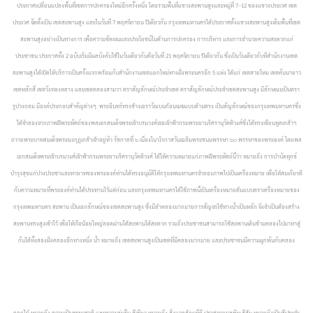
ประกาศเปลี่ยนแปลงพื้นที่เขตการปกครองใหม่อีกครั้งหนึ่ง โดยรวมพื้นที่แขวงสะพานสูงและหมู่ที่ 7–12 ของแขวงประเวศ เขต
ประเวศ จัดตั้งเป็น เขตสะพานสูง และในวันที่ 7 พฤศจิกายน ปีเดียวกัน กรุงเทพมหานครได้ประกาศตั้งแขวงสะพานสูงเต็มพื้นที่เขต
สะพานสูงอย่างเป็นทางการ เพื่อความชัดเจนและประโยชน์ในด้านการปกครอง การบริหาร และการอำนวยความสะดวกแก่
ประชาชน ประกาศทั้ง 2 ฉบับเริ่มมีผลบังคับใช้ในวันเดียวกันคือวันที่ 21 พฤศจิกายน ปีเดียวกัน ซึ่งเป็นวันเดียวกับที่สำนักงานเขต
สะพานสูงได้เปิดให้บริการเป็นครั้งแรกพร้อมกับสำนักงานเขตแยกใหม่ทางฝั่งพระนครอีก 5 แห่ง ได้แก่ เขตสายไหม เขตคันนายาว
เขตหลักสี่ เขตวังทองหลาง และเขตคลองสามวา
ตราสัญลักษณ์ประจำเขต ตราสัญลักษณ์ประจำเขตสะพานสูง มีลักษณะเป็นตรา
รูปวงกลม มีองค์ประกอบสำคัญต่างๆ พระอินทร์ทรงช้างเอราวัณบนก้อนเมฆแบบด้านตรง เป็นสัญลักษณ์ของกรุงเทพมหานครซึ่ง
ได้จำลองจากภาพฝีพระหัตถ์ของพลเอกสมเด็จพระเจ้าบรมวงศ์เธอเจ้าฟ้ากรมพระยานริศรานุวัตติวงศ์ซึ่งได้ทรงเขียนทูลเกล้าฯ
ถวายพระบาทสมเด็จพระมงกุฎเกล้าเจ้าอยู่หัว รัชกาลที่ ๖ เนื่องในวโรกาสวันเฉลิมพระชนมพรรษา ๖๐ พรรษาของพระองค์ โดยพล
เอกสมเด็จพระเจ้าบรมวงศ์เจ้าฟ้ากรมพระยานริศรานุวัตติวงศ์ ได้ให้ความหมายแก่ภาพฝีพระหัตถ์นี้ว่า หมายถึง การบำบัดทุกข์
บำรุงสุขแก่ปวงประชาและทายาทของพระองค์ท่านได้ทรงอนุมัติให้กรุงเทพมหานครจำลองภาพไปเป็นเครื่องหมาย เพื่อให้สมเกียรติ
กับความหมายที่พระองค์ท่านได้ประทานไว้แต่ก่อน และกรุงเทพมหานครได้ใช้ภาพนี้เป็นเครื่องหมายต้นแบบตราเครื่องหมายของ
กรุงเทพมหานคร สะพาน เป็นเอกลักษณ์ของเขตสะพานสูง ซึ่งมีลำคลองมากมายการสัญจรใช้ทางน้ำเป็นหลัก จึงจำเป็นต้องสร้าง
สะพานทรงสูงเข้าไว้ เพื่อให้เรือน้อยใหญ่ลอดผ่านใต้สะพานได้สะดวก รวมถึงประชาชนสามารถใช้สะพานเดินข้ามคลองไปมาหาสู่
กันได้ทั้งสองฝั่งคลองอีกทางหนึ่ง น้ำ หมายถึง เขตสะพานสูงเป็นเขตที่มีคลองมากมาย และประชาชนมีความผูกพันกับคลอง
ดอกไม้ หมายถึง ความเป็นธรรมชาติ และความร่มรื่น สีเขียว หมายถึง สิ่งแวดล้อมที่ดี ปราศจากมลพิษ สีส้ม หมายถึงเป็นสีประจำ