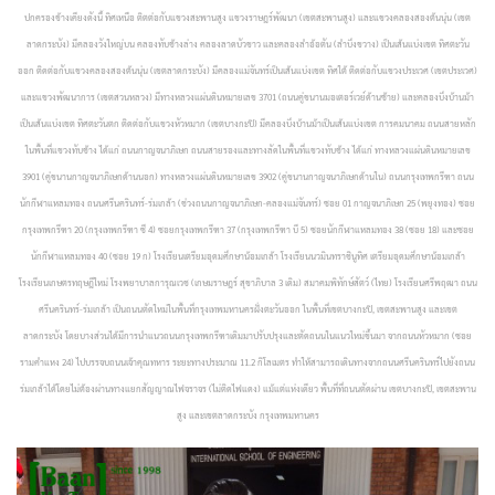
ปกครองข้างเคียงดังนี้ ทิศเหนือ ติตต่อกับแขวงสะพานสูง แขวงราษฎร์พัฒนา (เขตสะพานสูง) และแขวงคลองสองต้นนุ่น (เขต
ลาดกระบัง) มีคลองวังใหญ่บน คลองทับช้างล่าง คลองลาดบัวขาว และคลองลำอ้อตัน (ลำบึงขวาง) เป็นเส้นแบ่งเขต ทิศตะวัน
ออก ติดต่อกับแขวงคลองสองต้นนุ่น (เขตลาดกระบัง) มีคลองแม่จันทร์เป็นเส้นแบ่งเขต ทิศใต้ ติดต่อกับแขวงประเวศ (เขตประเวศ)
และแขวงพัฒนาการ (เขตสวนหลวง) มีทางหลวงแผ่นดินหมายเลข 3701 (ถนนคู่ขนานมอเตอร์เวย์ด้านซ้าย) และคลองบึงบ้านม้า
เป็นเส้นแบ่งเขต ทิศตะวันตก ติดต่อกับแขวงหัวหมาก (เขตบางกะปิ) มีคลองบึงบ้านม้าเป็นเส้นแบ่งเขต การคมนาคม ถนนสายหลัก
ในพื้นที่แขวงทับช้าง ได้แก่ ถนนกาญจนาภิเษก ถนนสายรองและทางลัดในพื้นที่แขวงทับช้าง ได้แก่ ทางหลวงแผ่นดินหมายเลข
3901 (คู่ขนานกาญจนาภิเษกด้านนอก) ทางหลวงแผ่นดินหมายเลข 3902 (คู่ขนานกาญจนาภิเษกด้านใน) ถนนกรุงเทพกรีฑา ถนน
นักกีฬาแหลมทอง ถนนศรีนครินทร์-ร่มเกล้า (ช่วงถนนกาญจนาภิเษก-คลองแม่จันทร์) ซอย 01 กาญจนาภิเษก 25 (พยุงทอง) ซอย
กรุงเทพกรีฑา 20 (กรุงเทพกรีฑา ซี 4) ซอยกรุงเทพกรีฑา 37 (กรุงเทพกรีฑา บี 5) ซอยนักกีฬาแหลมทอง 38 (ซอย 18) และซอย
นักกีฬาแหลมทอง 40 (ซอย 19 ก) โรงเรียนเตรียมอุดมศึกษาน้อมเกล้า โรงเรียนนวมินทราชินูทิศ เตรียมอุดมศึกษาน้อมเกล้า
โรงเรียนเกษตรทฤษฎีใหม่ โรงพยาบาลการุณเวช (เกษมราษฎร์ สุขาภิบาล 3 เดิม) สมาคมพิทักษ์สัตว์ (ไทย) โรงเรียนศรีพฤฒา
ถนน
ศรีนครินทร์-ร่มเกล้า เป็นถนนตัดใหม่ในพื้นที่กรุงเทพมหานครฝั่งตะวันออก ในพื้นที่เขตบางกะปิ, เขตสะพานสูง และเขต
ลาดกระบัง โดยบางส่วนได้มีการนำแนวถนนกรุงเทพกรีฑาเดิมมาปรับปรุงและตัดถนนในแนวใหม่ขึ้นมา จากถนนหัวหมาก (ซอย
รามคำแหง 24) ไปบรรจบถนนเจ้าคุณทหาร ระยะทางประมาณ 11.2 กิโลเมตร ทำให้สามารถเดินทางจากถนนศรีนครินทร์ไปยังถนน
ร่มเกล้าได้โดยไม่ต้องผ่านทางแยกสัญญาณไฟจราจร (ไม่ติดไฟแดง) แม้แต่แห่งเดียว พื้นที่ที่ถนนตัดผ่าน เขตบางกะปิ, เขตสะพาน
สูง และเขตลาดกระบัง กรุงเทพมหานคร