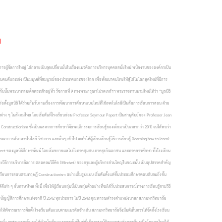
ย
ผู้จัดการใหญ่ ได้กลายเป็นจุดเปลี่ยนผันในเรื่องแนวคิดการบริหารบุคคลสมัยใหม่ พนักงานขององค์กรเป็น
ให้เป็นคนดีและเก่ง เป็นมนุษย์ที่สมบูรณ์ของประเทศและของโลก เพื่อพัฒนาคนไทยให้สู้ได้ในโลกยุคใหม่ที่มีการ
กันนั้นพระบาทสมเด็จพระเจ้าอยู่หัว รัชกาลที่ 9 ทรงพระกรุณาโปรดเกล้าฯ พระราชทานนามใหม่ให้ว่า “มูลนิธิ
งมูลนิธิ ได้ร่วมกันรับงานเรื่องการพัฒนาการศึกษาแบบใหม่ที่ใช้เทคโนโลยีเป็นสื่อการเรียนการสอน ด้วย
นต่าง ๆ ในสังคมไทย โดยเริ่มต้นที่โรงเรียนก่อน Professor Seymour Papert เป็นสานุศิษย์ของ Professor Jean
า Constructionism ซึ่งเป็นผลจากการศึกษาวิจัยพฤติกรรมการเรียนรู้ของเด็กมาเป็นเวลากว่า 20 ปี จนได้พบว่า
าการด้วยเทคโนโลยี วิชาการ และอื่นๆ เข้าไป จะทำให้ผู้เรียนเรียนรู้วิธีการเรียนรู้ (learning how to learn)
oject ของมูลนิธิศึกษาพัฒน์ โดยเริ่มขยายผลไปยังภาคชุมชน ภาคธุรกิจเอกชน และภาคการศึกษา ทั้งโรงเรียน
ีการบริหารจัดการ ตลอดจนวิธีคิด (Mindset) ของครูและผู้บริหารส่วนใหญ่ในขณะนั้น เป็นอุปสรรคสำคัญ
รเรียนการสอนตามทฤษฎี Constructionism อย่างเต็มรูปแบบ เริ่มต้นตั้งแต่ชั้นประถมศึกษาตอนต้นจนถึงชั้น
บภาษาไทย ทั้งนี้ เพื่อให้ผู้เรียนกลุ่มนี้เป็นกลุ่มตัวอย่างที่จะได้รับประสบการณ์ทางการเรียนรู้ตามวิธี
กับพระราชบัญญัติการศึกษาแห่งชาติ ปี 2542 ทุกประการ ในปี 2543 คุณพารณดำรงตำแหน่งนายกสภามหาวิทยาลัย
พิจารณาการจัดตั้งโรงเรียนต้นแบบตามแนวคิดข้างต้น สภามหาวิทยาลัยจึงมีมติเห็นควรให้จัดตั้งโรงเรียน
ง จะสามารถพัฒนาให้เกิดนักเรียนและครูพันธุ์ใหม่ซึ่งมีคุณสมบัติเหมาะสมต่อการเรียนรู้ในโลกยุคใหม่ได้