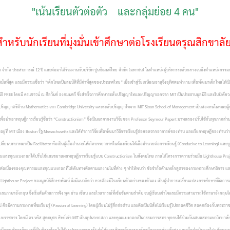
"เน้นเรียนตัวต่อตัว และกลุ่มย่อย 4 คน"
สำหรับนักเรียนที่มุ่งมั่นเข้าศึกษาต่อโรงเรียนดรุณสิกขาลั
ำกัด ประสบการณ์ 12 ปี และต่อมาได้ร่วมงานกับบริษัท ปูนซิเมนต์ไทย จำกัด (มหาชน) ในตำแหน่งผู้บริหารระดับกลางจนถึงตำแหน่งกรรมการ
นสมัยที่สุด และมีความเชื่อว่า “เด็กไทยเป็นสมบัติที่มีค่าที่สุดของประเทศไทย” เมื่อเข้าสู่วัยเกษียณอายุจึงอุทิศตนทำงาน เพื่อพัฒนาเด็กไทย
มูลนิธิ FREE โดยมี ดร.เชาวน์ ณ ศีลวันต์ องคมนตรี ซึ่งสำเร็จการศึกษาระดับปริญญาโทและปริญญาเอกจาก MIT เป็นประธานมูลนิธิ และในปีเดียว
ปริญญาตรีด้าน Mathematics จาก Cambridge University และระดับปริญญาโทจาก MIT Sloan School of Management เป็นสองคนในคณะผู้ก่อตั้
Lab เพื่อนำเอาทฤษฎีการเรียนรู้ชื่อว่า “Constructionism” ซึ่งเป็นผลจากงานวิจัยของ Professor Seymour Papert มาทดลองปรับใช้กับทุกภาคส่ว
มาอยู่ที่ MIT เมือง Boston รัฐ Massachusetts และได้ทำการวิจัยเพื่อพัฒนาวิธีการเรียนรู้ต่อยอดจากอาจารย์ของท่าน และเรียกทฤษฎีของท่านว่
ปลี่ยนบทบาทมาเป็น Facilitator คือเป็นผู้เอื้ออำนวยให้เกิดบรรยากาศในห้องเรียนให้เอื้ออำนวยต่อการเรียนรู้ (Conducive to Learning) และบูรณ
g) คุณพารณและคุณแบงกอกได้ปรับใช้และขยายผลทฤษฎีการเรียนรู้แบบ Constructionism ในสังคมไทย ภายใต้โครงการความร่วมมือ Lighthouse Pr
นื่องของคุณพารณและคุณแบงกอกที่ได้เดินทางติดตามผลงานในที่ต่าง ๆ ทำให้พบว่า ข้อจำกัดด้านหลักสูตรของกระทรวงศึกษาธิการ และวิธ
 Lighthouse Project ของมูลนิธิศึกษาพัฒน์ จึงมีแนวคิดว่า ควรต้องมีโรงเรียนตัวอย่างของตัวเอง เป็นผู้นำการเปลี่ยนแปลงการศึกษาที่จัดกา
กฤษ ซึ่งเริ่มต้นด้วยการฟัง พูด อ่าน เขียน และไวยากรณ์ที่เข้มข้นตามลำดับ จนผู้เรียนเข้าใจและมีความสามารถใช้ภาษาอังกฤษได้ดีเท่า ๆ กั
ใหม่ คือมีความกระหายที่จะเรียนรู้ (Passion of Learning) โดยผู้เรียนไม่รู้สึกต่อต้าน และติดเป็นนิสัยใฝ่เรียนรู้ไปตลอดชีวิต สอดคล้อง
บบราชการ โดยมี ดร.หริส สูตะบุตร ศิษย์เก่า MIT เป็นอุปนายกสภา และคุณแบงกอกเป็นกรรมการสภา ทุกคนได้ร่วมกันเสนอสภามหาวิทยาลัยให้
มีการบริหารจัดการที่เป็นอิสระโดยไม่ใช้งบประมาณของรัฐ ทำให้การบริหารจัดการองค์กรมีความคล่องตัวสูง และเมื่อดำเนินการไปแล้วระยะหนึ่