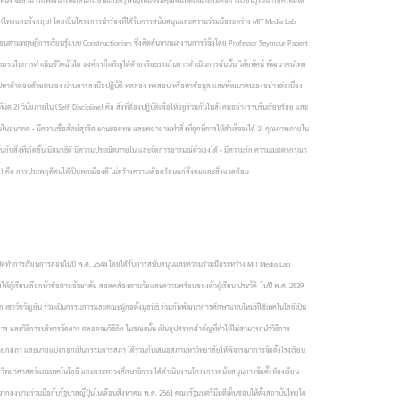
ภาษา (ไทยและอังกฤษ) โดยเป็นโครงการนำร่องที่ได้รับการสนับสนุนและความร่วมมือระหว่าง MIT Media Lab
การสอนตามทฤษฎีการเรียนรู้แบบ Constructionism ซึ่งคิดค้นจากผลงานการวิจัยโดย Professor Seymour Papert
ิยธรรมในการดำเนินชีวิตฉันใด องค์กรก็เจริญได้ด้วยจริยธรรมในการดำเนินการฉันนั้น วิสัยทัศน์ พัฒนาคนไทย
นฝ่ายเดินไปหาคำตอบด้วยตนเอง ผ่านการลงมือปฏิบัติ ทดลอง ทดสอบ หรือหาข้อมูล และพัฒนาตนเองอย่างต่อเนื่อง
นัยภายใน (Self-Discipline) คือ สิ่งที่ต้องปฏิบัติเพื่อให้อยู่ร่วมกันในสังคมอย่างราบรื่นเรียบร้อย และ
ทำงานในอนาคต • มีความซื่อสัตย์สุจริต มานะอดทน และพยายามทำสิ่งที่ถูกที่ควรให้สำเร็จจงได้ 3) คุณภาพภายใน
ันกับสิ่งที่เกิดขึ้น มีสมาธิดี มีความประณีตภายใน และจัดการอารมณ์ตัวเองได้ • มีความรัก ความเมตตากรุณา
lity) คือ การประพฤติตนให้เป็นพลเมืองดี ไม่สร้างความเดือดร้อนแก่สังคมและสิ่งแวดล้อม
ละเปิดทำการเรียนการสอนในปี พ.ศ. 2544 โดยได้รับการสนับสนุนและความร่วมมือระหว่าง MIT Media Lab
าสให้ผู้เรียนเลือกหัวข้อตามอัธยาศัย สอดคล้องตามวัยและความพร้อมของตัวผู้เรียน
ประวัติ ในปี พ.ศ. 2539
เชาว์ขวัญยืน ร่วมเป็นกรรมการและคณะผู้ก่อตั้งมูลนิธิ ร่วมกันพัฒนาการศึกษาแบบใหม่ที่ใช้เทคโนโลยีเป็น
ร และวิธีการบริหารจัดการ ตลอดจนวิธีคิด ในขณะนั้น เป็นอุปสรรคสำคัญที่ทำให้ไม่สามารถนำวิธีการ
อุปนายกสภา และนายแบงกอกเป็นกรรมการสภา ได้ร่วมกันเสนอสภามหาวิทยาลัยให้พิจารณาการจัดตั้งโรงเรียน
วงวิทยาศาสตร์และเทคโนโลยี และกระทรวงศึกษาธิการ ได้ดำเนินงานโครงการสนับสนุนการจัดตั้งห้องเรียน
งจากลงนามร่วมมือกับรัฐบาลญี่ปุ่นในเดือนสิงหาคม พ.ศ. 2561 คณะรัฐมนตรีมีมติเห็นชอบให้ตั้งสถาบันไทยโค