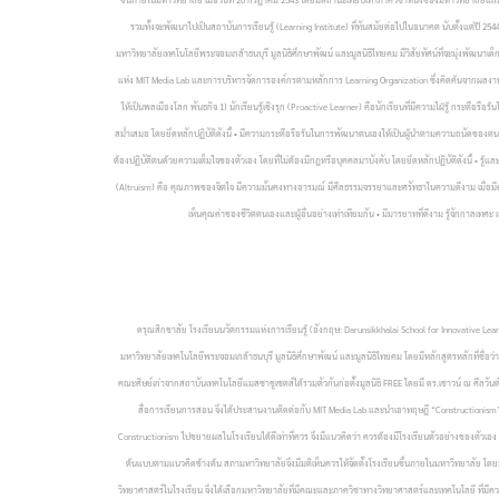
รวมทั้งจะพัฒนาไปเป็นสถาบันการเรียนรู้ (Learning Institute) ที่ทันสมัยต่อไปในอนาคต นับตั้งแต่ปี
มหาวิทยาลัยเทคโนโลยีพระจอมเกล้าธนบุรี มูลนิธิศึกษาพัฒน์ และมูลนิธิไทยคม มีวิสัยทัศน์ที่จะมุ่งพัฒนา
แห่ง MIT Media Lab และการบริหารจัดการองค์กรตามหลักการ Learning Organization ซึ่งคิดค้นจากผลงาน
ให้เป็นพลเมืองโลก พันธกิจ 1) นักเรียนรู้เชิงรุก (Proactive Learner) คือนักเรียนที่มีความใฝ่รู้ กระต
สม่ำเสมอ โดยยึดหลักปฏิบัติดังนี้ • มีความกระตือรือร้นในการพัฒนาตนเองให้เป็นผู้นำตามความถนัดของตน • 
ต้องปฏิบัติตนด้วยความเต็มใจของตัวเอง โดยที่ไม่ต้องมีกฎหรือบุคคลมาบังคับ โดยยึดหลักปฏิบัติดังนี้ • รู้
(Altruism) คือ คุณภาพของจิตใจ มีความมั่นคงทางอารมณ์ มีศีลธรรมจรรยาและศรัทธาในความดีงาม เมื่อมีความม
เห็นคุณค่าของชีวิตตนเองและผู้อื่นอย่างเท่าเทียมกัน • มีมารยาทที่ดีงาม รู้จักกาลเท
ดรุณสิกขาลัย โรงเรียนนวัตกรรมแห่งการเรียนรู้ (อังกฤษ: Darunsikkhalai School for Innovative 
มหาวิทยาลัยเทคโนโลยีพระจอมเกล้าธนบุรี มูลนิธิศึกษาพัฒน์ และมูลนิธิไทยคม โดยมีหลักสูตรหลักที่ชื่อ
คณะศิษย์เก่าจากสถาบันเทคโนโลยีแมสซาชูเซตส์ได้รวมตัวกันก่อตั้งมูลนิธิ FREE โดยมี ดร.เชาวน์ ณ ศีลวั
สื่อการเรียนการสอน จึงได้ประสานงานติดต่อกับ MIT Media Lab และนำเอาทฤษฎี “Constructionism” 
Constructionism ไปขยายผลในโรงเรียนได้ดีเท่าที่ควร จึงมีแนวคิดว่า ควรต้องมีโรงเรียนตัวอย่างของ
ต้นแบบตามแนวคิดข้างต้น สภามหาวิทยาลัยจึงมีมติเห็นควรให้จัดตั้งโรงเรียนขึ้นภายในมหาวิทยาลัย โ
วิทยาศาสตร์ในโรงเรียน จึงได้เลือกมหาวิทยาลัยที่มีคณะและภาควิชาทางวิทยาศาสตร์และเทคโนโลยี ที่มีควา