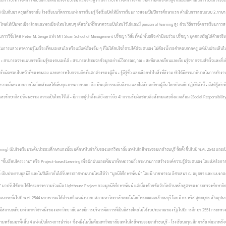
 2544 เป็นต้นมา ดรุณสิกขาลัย โรงเรียนนวัตกรรมแห่งการเรียนรู้ จึงเริ่มเปิดให้มีการเรียนการสอนเป็นปีการศึกษาแรก ดำเนินการสอนแบบ 2 
เด็กไทยให้เป็นพลเมืองโลกและพลเมืองไทยในคนๆ เดียวกันที่รักษาความเป็นไทยไว้ได้และมี passion of learning สูง ด้วยวิธีการจัดการเรียน
การวิจัยโดย Peter M. Senge แห่ง MIT Sloan School of Management
ปรัชญา วิสัยทัศน์ พันธกิจ ค่านิยมร่วม ปรัชญา บุคคลเจริญได้ด้วยจร
ือรือร้นในการแสวงหาความรู้ในเรื่องที่ตนเองสนใจ หรือแม้แต่เรื่องอื่น ๆ ที่ไม่ได้สนใจก็ตามได้ด้วยตนเอง ไม่ต้องนั่งรอคำตอบจากครู แต่เป็
สามารถวางแผนการเรียนรู้ของตนเองได้ • สามารถประมวลข้อมูลอย่างมีวิจารณญาณ • สะท้อนบทเรียนและเรียนรู้จากความสำเร็จและสิ่งที่ผิด 2) วิ
และรับผิดชอบในหน้าที่ของตนเอง และเคารพในความคิดที่แตกต่างของผู้อื่น • รู้ดีรู้ชั่ว และเลือกทำในสิ่งที่ดีงาม ทำให้มีธรรมาภิบาลในการ
ั่นคงจากภายในก็จะส่งผลให้เห็นคุณภาพภายนอก คือ มีพฤติกรรมอันดีงาม และไม่เบียดเบียนผู้อื่น โดยยึดหลักปฏิบัติดังนี้ • มีสติรู้เท่าท
ศะ และรักษาศิลปวัฒนธรรม ความเป็นไทยไว้ได้ • มีภาวะผู้นำตั้งแต่ยังเยาว์วัย 4) ความรับผิดชอบต่อสังคมและสิ่งแวดล้อม (Social Responsibi
Learning) เป็นโรงเรียนระดับประถมศึกษาและมัธยมศึกษาในกำกับของมหาวิทยาลัยเทคโนโลยีพระจอมเกล้าธนบุรี จัดตั้งขึ้นในปี พ.ศ. 2543 แ
ว่า "ชั้นเรียนโครงงาน" หรือ Project-based Learning เพื่อฝึกฝนและพัฒนาทักษะ รวมถึงกระบวนการสร้างองค์ความรู้ด้วยตนเอง โดยเปิดโอก
นต์ เป็นประธานมูลนิธิ และในปีเดียวกันได้รับพระราชทานนามใหม่ให้ว่า “มูลนิธิศึกษาพัฒน์” โดยมี นายพารณ อิศรเสนา ณ อยุธยา และ แบงกอก 
มาปรับใช้ภายใต้โครงการความร่วมมือ Lighthouse Project ของมูลนิธิศึกษาพัฒน์ แต่เนื่องด้วยข้อจำกัดด้านหลักสูตรของกระทรวงศึกษาธิกา
ตัวเอง จนกระทั่งในปี พ.ศ. 2544 นายพารณได้ดำรงตำแหน่งนายกสภามหาวิทยาลัยเทคโนโลยีพระจอมเกล้าธนบุรี โดยมี ดร.หริส สูตะบุตร เป็น
ดยมีสถานะเทียบเท่าภาควิชาหนึ่งของมหาวิทยาลัยและมีการบริหารจัดการที่เป็นอิสระโดยไม่ใช้งบประมาณของรัฐ ในปีการศึกษา 2551 กระทร
มพร้อมมาทั้งสิ้น 4 แห่งเป็นโครงการนำร่อง ซึ่งหนึ่งในนั้นคือมหาวิทยาลัยเทคโนโลยีพระจอมเกล้าธนบุรี - โรงเรียนดรุณสิกขาลัย ต่อมาหลั