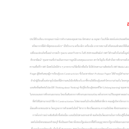
ประวัติโรงเรียน จากอุดมการณ์การทำงานของคุณพารณ อิศรเสนา ณ อยุธยา ในบริษัท เชลล์แห่งประเทศไทย จ
ทรัพยากรที่มีค่าที่สุดขององค์กร” มิใช่โรงงาน เครื่องจักร เครื่องมือ อาคารสถานที่ หรือคอมพิวเตอร์ที่ทั
เปลี่ยนแปลงเกิดขึ้นอย่างรวดเร็ว รุนแรง และกว้างขวาง ในปี 2539 คณะศิษย์เก่า MIT ได้รวมตัวกันก่อตั้ง
ศึกษาพัฒน์” คุณพารณซึ่งร่วมเป็นกรรมการมูลนิธิ และคุณแบงกอก เชาว์ขวัญยืน ซึ่งสำเร็จการศึกษาระดับ
ความเชื่อที่ว่า MIT มีเทคโนโลยีต่าง ๆ มาจากงานวิจัยที่น่าเชื่อถือ จึงได้ประสานงานติดต่อกับ MIT Media 
Piaget ผู้คิดค้นทฤษฎีการเรียนรู้แบบ Constructivism ซึ่งในเวลาต่อมา Professor Papert ได้ย้ายภูมิลำเนา
ถ้านำผู้เรียนตั้งแต่อายุยังน้อยที่มีความสนใจใกล้เคียงกัน มาชี้ชวนให้เรียนรู้และทำโครงงานร่วมกัน โดยครูเ
และคิดที่จะคิดต่อไปเองได้ (Thinking about Thinking) คือรู้จักเรียนรู้ตลอดชีวิต (Lifelong learnin
ในระบบและการศึกษานอกระบบ โดยเริ่มต้นจากการศึกษานอกระบบก่อน หลังจากความวิริยะอุตสาหะอย่างต่อเ
ที่ทำให้ไม่สามารถนำวิธีการ Constructionism ไปขยายผลในโรงเรียนได้ดีเท่าที่ควร คณะผู้บริหารโครงการ
มัธยมศึกษาตอนปลาย โดยบูรณาการด้วยเทคโนโลยี วิชาการ ศิลปวัฒนธรรม ความเป็นไทย ศีลธรรมจรรยา และภาษาอัง
การดังกล่าวอย่างเข้มข้นลึกซึ้งต่อเนื่อง และเป็นไปตามธรรมชาติ จนเกิดเป็นวัฒนธรรมในการเรียนรู้ขึ้น
เทคโนโลยีพระจอมเกล้าธนบุรี ซึ่งเป็นมหาวิทยาลัยของรัฐแห่งแรกที่ได้รับอนุญาตจากรัฐบาลให้ออกนอกระ
ขึ้นภายในมหาวิทยาลัย เมื่อวันที่ 20 กรฎาคม 2543 โดยมีสถานะเทียบเท่าภาควิชาหนึ่งของมหาวิทยาลัยและ