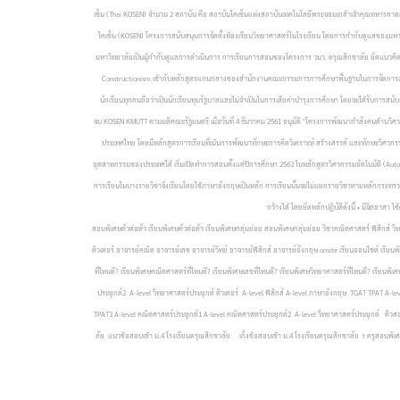
เซ็น (Thai KOSEN) จำนวน 2 สถาบัน คือ สถาบันโคเซ็นแห่งสถาบันเทคโนโลยีพระจอมเกล้าเจ้าคุณทหารลาด
โคเซ็น (KOSEN) โครงการสนับสนุนการจัดตั้งห้องเรียนวิทยาศาสตร์ในโรงเรียน โดยการกำกับดูแลของมหาว
มหาวิทยาลัยเป็นผู้กำกับดูแลการดำเนินการ การเรียนการสอนของโครงการ วมว. ดรุณสิกขาลัย ยึดแนวคิดเดียว
Constructionism เข้ากับหลักสูตรแกนกลางของสำนักงานคณะกรรมการการศึกษาพื้นฐานในการจัดการเรียนกา
นักเรียนทุกคนถือว่าเป็นนักเรียนทุนรัฐบาลและไม่จำเป็นในการเสียค่าบำรุงการศึกษา โดยจะได้รับการสนับ
จบ KOSEN KMUTT ตามมติคณะรัฐมนตรี เมื่อวันที่ 4 ธันวาคม 2561 อนุมัติ "โครงการพัฒนากำลังคนด้า
ประเทศไทย โดยมีหลักสูตรการเรียนที่เน้นการพัฒนาทักษะการคิดวิเคราะห์ สร้างสรรค์ และทักษะวิศวกรร
อุตสาหกรรมของประเทศได้ เริ่มเปิดทำการสอนตั้งแต่ปีการศึกษา 2563 ในหลักสูตรวิศวกรรมอัตโนมัติ (Aut
การเรียนในบางรายวิชาจึงเรียนโดยใช้ภาษาอังกฤษเป็นหลัก การเรียนนั้นจะไม่แยกรายวิชาตามหลักกระทรวงศ
กว้างได้ โดยยึดหลักปฏิบัติดังนี้ • มีจิตอา
สอนพิเศษตัวต่อตัว เรียนพิเศษตัวต่อตัว เรียนพิเศษกลุ่มย่อย สอนพิเศษกลุ่มย่อย วิชาคณิตศาสตร์ ฟิสิกส์ วิ
ติวเตอร์ อาจารย์คณิต อาจารย์เลข อาจารย์วิทย์ อาจารย์ฟิสิกส์ อาจารย์อังกฤษ onsite เรียนออนไซต์ เรียนพ
ที่ไหนดี? เรียนพิเศษคณิตศาสตร์ที่ไหนดี? เรียนพิเศษเลขที่ไหนดี? เรียนพิเศษวิทยาศาสตร์ที่ไหนดี? เรีย
ประยุกต์2 A-level วิทยาศาสตร์ประยุกต์ ติวเตอร์ A-level ฟิสิกส์ A-level ภาษาอังกฤษ TGAT TPAT A
TPAT3 A-level คณิตศาสตร์ประยุกต์1 A-level คณิตศาสตร์ประยุกต์2 A-level วิทยาศาสตร์ประยุกต์ ติวสอบ
ลัย แนวข้อสอบเข้า ม.4 โรงเรียนดรุณสิกขาลัย เก็งข้อสอบเข้า ม.4 โรงเรียนดรุณสิกขาลัย t ครูสอนพิเ