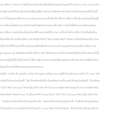
รทางการศึกษา 2 โครงการ ในสังกัดมหาวิทยาลัยเทคโนโลยีพระจอมเกล้าธนบุรี คือ โครงการ วมว. และ สถาบัน
ียนวิทยาศาสตร์ในโรงเรียนสำหรับผู้เรียนที่มีความสามารถพิเศษทางด้านวิทยาศาสตร์และเทคโนโลยี โดยมี
ฯ ตั้งอยู่บนแนวคิดแบบ Story Based Learning หรือร้อยเรียงเรื่องราวเพื่อการเรียนรู้ และประยุกต์ทฤษฎี
ม โดยการเรียนนั้นจะไม่แบ่งรายวิชาตามหลักสูตรของกระทรวงศึกษาธิการ โดยมีรหัสวิชาแยกเป็นของตนเอง
การศึกษา และนักเรียนมัธยมศึกษาปีที่ 4 ทุกคนจะได้รับ iPad 1 เครื่องสำหรับการศึกษา โดยคืนเมื่อเรียน
บันไทยโคเซ็น คือ KOSEN-KMITL และ KOSEN-KMUTT โดย KOSEN-KMUTT เป็นสถาบันไทยโคเซนแห่งที่ 2 ของ
อให้เข้ากับวิถีชีวิตของนักศึกษาไทยและเพื่อให้นักศึกษาสามารถทำงานและสร้างสรรค์นวัตกรรมใหม่ ๆ ใน
ri Engineering) จะเปิดต่อมาในปีการศึกษา 2567 โดยมีคณะอาจารย์จากประเทศญี่ปุ่นร่วมทำการสอน ดังนั้น
รสอนภาษาญี่ปุ่นให้กับนักศึกษาด้วย ใช้ความรู้ความสามารถช่วยพัฒนาชุมชนรอบตัวและ ขยายไปสู่สังคมในวง
 รู้จักดูแลรักษาสมบัติของตนเองและของส่วนรวม
ต์ กวดวิชา ติว ครูคณิต กวดวิชา ติว ครูเลข ครูวิทย์ onsite ครูฟิสิกส์ ครูอังกฤษ กวดวิชา ติว tutor วิทย์
ศษวิทย์กับติวเตอร์คนไหนดี? วิทย์ เรียนพิเศษใกล้ฉัน เรียนพิเศษภาษาอังกฤษกับติวเตอร์คนไหนดี? เรียนพิเศษ
a โควตา TGAT TPAT Admission วิชาสามัญ GPAX GPA TPAT3 A-level คณิตศาสตร์ประยุกต์1 A-level คณิตศาสตร์
ารย์สอนพิเศษ ติวเตอร์ tutor โรงเรียนกวดวิชา Quota โควตา TGAT TPAT Admission วิชาสามัญ GPAX GPA
โรงเรียนกวดวิชาเข้าโรงเรียนดรุณสิกขาลัย ติวเตอร์เข้าโรงเรียนดรุณสิกขาลัย ติวเข้าโรงเรียนดรุณสิกขา
ร์ประยุกต์1 A-level คณิตศาสตร์ประยุกต์2 A-level วิทยาศาสตร์ประยุกต์ ติวสอบเข้าโรงเรียนดรุณสิกขา