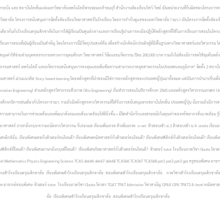
กระบัง และ สถาบันโคเซ็นแห่งมหาวิทยาลัยเทคโนโลยีพระจอมเกล้าธนบุรี
สำนักงานห้องเรียนวิศว์-วิทย์ เป็นหน่วยงานที่รับผิดชอบโครงกา
ิทยาลัย โครงการสนับสนุนการจัดตั้งห้องเรียนวิทยาศาสตร์ในโรงเรียน โดยการกำกับดูแลของมหาวิทยาลัย (วมว.) เป็นโครงการจัดตั้งห้องเร
กันกับโรงเรียนดรุณสิกขาลัยในการให้ผู้เรียนเป็นศูนย์กลางและการเรียนรู้ผ่านการลงมือปฏิบัติหลักสูตรที่ใช้ในการเรียนการสอนในโครงการ
รสอนที่เน้นผู้เรียนเป็นสำคัญ โดยโครงการนี้มีวัตถุประสงค์คือ เพื่อสร้างนักคิดนักประดิษฐ์ที่มีพื้นฐานทางวิทยาศาสตร์และวิศวกรร
สนุนค่าใช้จ่ายส่วนบุคคลจากกระทรวงการอุดมศึกษา วิทยาศาสตร์ วิจัยและนวัตกรรม ปีละ 200,000 บาท รวมถึงไม่ต้องมีการชดใช้ทุนคืนหลังจบ
นวิศวกรรมศาสตร์ เทคโนโลยี และนวัตกรรมสนับสนุนการลงทุนและเพิ่มขีดความสามารถภาคอุตสาหกรรมในประเทศและภูมิภาค" จัดตั้ง 2 สถา
มศาสตร์ ผ่านแนวคิด Story-based learning โดยหลักสูตรที่นำสอนมิใช่การยกหลักสูตรของประเทศญี่ปุ่นมาทั้งหมด แต่เป็นการนำมาปรับเพื่
omation Engineering) ส่วนหลักสูตรวิศวกรรมชีวภาพ (Bio Engineering) เริ่มทำการสอนในปีการศึกษา 2565 และหลักสูตรวิศวกรรมเกษตร (Ag
ึกษาธิการเช่นเดียวกับโครงการวมว. รวมถึงมีหลักสูตรทางวิศวกรรมที่ได้รับการสนับสนุนจากสถาบันโคเซ็น ประเทศญี่ปุ่น นั่นรวมถึงมีกา
สา ใช้ความสามารถในการช่วยเหลือและพัฒนาสังคมและสิ่งแวดล้อมให้ดียิ่งขึ้น • มีจิตสำนึกรักและตระหนักในคุณค่าของทรัพยากรสิ่งแวดล้อม
ทยาศาสตร์ ภาษาอังกฤษ ความถนัดทางวิศวกรรม รับรองผล เรียนเพิ่มเกรด ติวเพิ่มเกรด o-net ติวสอบเข้า ม.1 ติวสอบเข้า ม.4 onsite เรียนออนไซ
ิเศษใกล้ฉัน เรียนพิเศษเลขกับติวเตอร์คนไหนดี? เรียนพิเศษคณิตศาสตร์กับติวเตอร์คนไหนดี? เรียนพิเศษฟิสิกส์กับติวเตอร์คนไหนดี? เรียนพิเ
นพิเศษฟิสิกส์ที่ไหนดี? เรียนพิเศษภาษาอังกฤษที่ไหนดี? เรียนพิเศษวิทยาศาสตร์กับติวเตอร์คนไหนดี? ติวเตอร์ tutor โรงเรียนกวดวิชา Quot
-level Mathematics Physics Engineering Science TCAS dek66 dek67 dek68 TCAS66 TCAS67 TCAS68 pat1 pat2 pat3 gat ครูสอนพิเศษ อาจ
เข้าโรงเรียนดรุณสิกขาลัย เรียนพิเศษเข้าโรงเรียนดรุณสิกขาลัย สอนพิเศษเข้าโรงเรียนดรุณสิกขาลัย กวดวิชาเข้าโรงเรียนดรุณสิกขาลัย 
ศษ อาจารย์สอนพิเศษ ติวเตอร์ tutor โรงเรียนกวดวิชา Quota โควตา TGAT TPAT Admission วิชาสามัญ GPAX GPA TPAT3 A-level คณิตศาสต
ลัย เรียนพิเศษเข้าโรงเรียนดรุณสิกขาลัย สอนพิเศษเข้าโรงเรียนดรุณสิกขาลัย