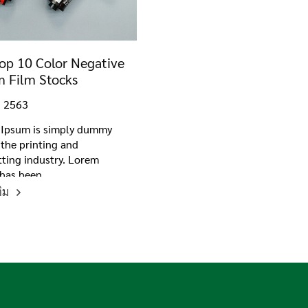
op 10 Color Negative
 Film Stocks
. 2563
Ipsum is simply dummy
 the printing and
tting industry. Lorem
has been
ติม