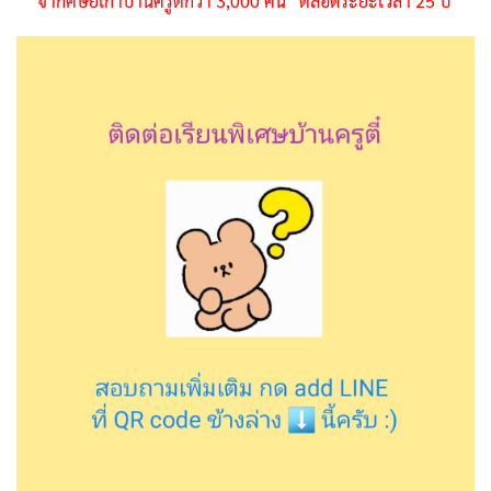
จากศิษย์เก่าบ้านครูตี๋กว่า 3,000 คน ตลอดระยะเวลา 25 ปี